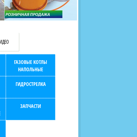
продаж (берем всю
наскольких дней в любой
бухгалтерию "на себя")
город РФ через транспорт
компанию.
ИДЕО
ГАЗОВЫЕ КОТЛЫ
НАПОЛЬНЫЕ
ГИДРОСТРЕЛКА
ЗАПЧАСТИ
Е