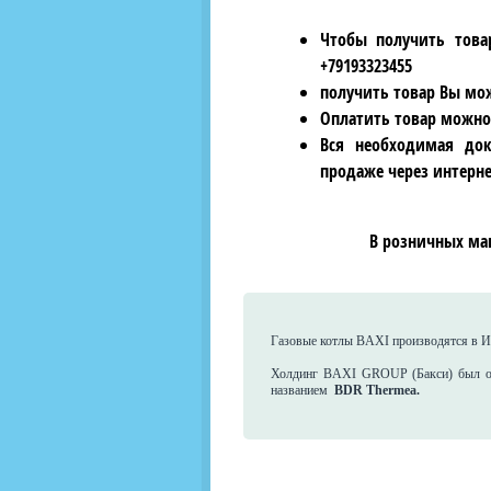
Чтобы получить това
+79193323455
получить товар Вы мож
Оплатить товар можно
Вся необходимая док
продаже через интерне
В розничных ма
Газовые котлы BAXI производятся в Ит
Холдинг BAXI GROUP (Бакси) был ос
названием
BDR Thermea.