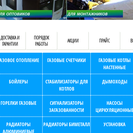
ДОСТАВКА И
ПОРЯДОК
АКЦИИ
ПРАЙС
В
ГАРАНТИИ
РАБОТЫ
ГАЗОВОЕ ОТОПЛЕНИЕ
ГАЗОВЫЕ СЧЕТЧИКИ
ГАЗОВЫЕ КОТЛЫ
НАСТЕННЫЕ
БОЙЛЕРЫ
СТАБИЛИЗАТОРЫ ДЛЯ
ДЫМОХОДЫ
КОТЛОВ
ГОРЕЛКИ ГАЗОВЫЕ
СИГНАЛИЗАТОРЫ
НАСОСЫ
ЗАГАЗОВАННОСТИ
ЦИРКУЛЯЦИОННЫ
РАДИАТОРЫ
РАДИАТОРЫ БИМЕТАЛЛ
УСТАНОВКА
АЛЮМИНИЕВЫЕ