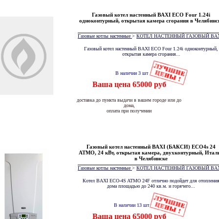
Газовый котел настенный BAXI ЕСО Four 1.24i
одноконтурный, открытая камера сгорания в Челябинс
Газовые котлы настенные
>
КОТЕЛ НАСТЕННЫЙ ГАЗОВЫЙ BA
Газовый котел настенный BAXI ЕСО Four 1.24i одноконтурный,
открытая камера сгорания...
В наличии 3 шт
Ваша цена 65000 руб
доставка до пункта выдачи в вашем городе или до
дома,
оплата при получении
Газовый котел настенный BAXI (БАКСИ) ECO4s 24
ATMO, 24 кВт, открытая камера, двухконтурный, Итал
в Челябинске
Газовые котлы настенные
>
КОТЕЛ НАСТЕННЫЙ ГАЗОВЫЙ BA
Котел BAXI ECO-4S ATMO 24F отлично подойдет для отоплени
дома площадью до 240 кв.м. и горячего...
В наличии 13 шт
Ваша цена 65000 руб