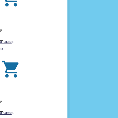
 F
XI БАКСИ
>
 18
 F
XI БАКСИ
>