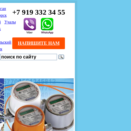
ган
+7 919 332 34 55
орск
й
Учалы
к
льский
НАПИШИТЕ НАМ
ск
Предлагаем взаимовыгодное
Продажа розничным
сотрудничество
покупателям с доставкой
монтажникам газового
Если Вы розничный
оборудования.
Если Вы
покупатель и хотите
занимаетесь установкой
существенно сэкономить, 
газового оборудования, мы
закажите нужный товар на
предлагаем Вам оптовые
этом сайте по дешевой
цены и документарное
интернет - цене. Мы дост
сопровождение Ваших
Вашу заявку в течение