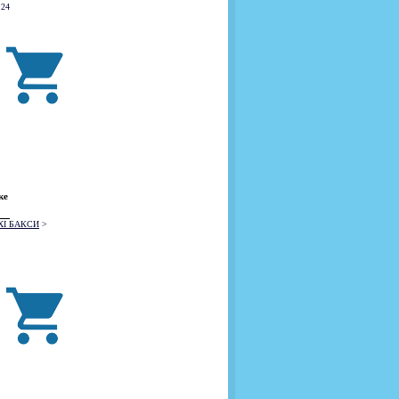
 24
ке
XI БАКСИ
>