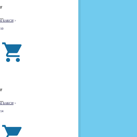
 F
XI БАКСИ
>
 10
 F
XI БАКСИ
>
 14