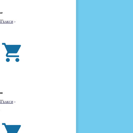
ке
XI БАКСИ
>
ия
XI БАКСИ
>
я