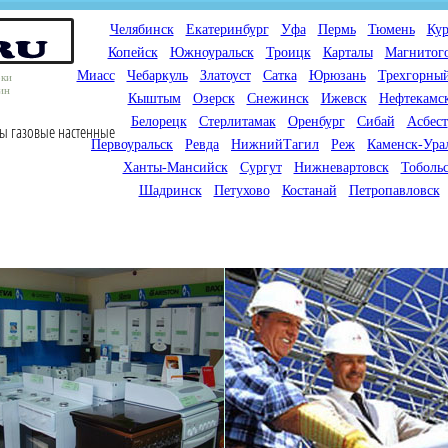
Челябинск
Екатеринбург
Уфа
Пермь
Тюмень
Кур
Копейск
Южноуральск
Троицк
Карталы
Магнитог
Миасс
Чебаркуль
Златоуст
Сатка
Юрюзань
Трехгорны
оки
ин
Кыштым
Озерск
Снежинск
Ижевск
Нефтекамс
Белорецк
Стерлитамак
Оренбург
Сибай
Асбест
лы газовые настенные
Первоуральск
Ревда
НижнийТагил
Реж
Каменск-Ура
Ханты-Мансийск
Сургут
Нижневартовск
Тоболь
Шадринск
Петухово
Костанай
Петропавловск
Мы продаем газовые котлы
Мы специализируемся на
для отопления,
снабжении магазинов
водонагреватели, счетчики
газового оборудования.
газа с доставкой по городам
Предлагаем полный
России и Казахстана
ассортимент товара для
открытия магазина газового
оборудования в Вашем
городе. Мы знаем что будет
продаваться.