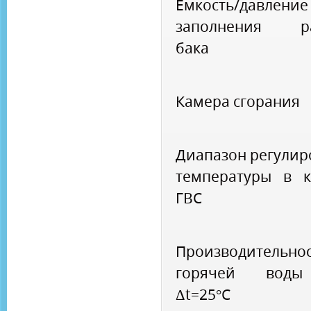
Емкость/давление
заполнения ра
бака
Камера сгорания
Диапазон регулир
температуры в к
ГВС
Производительно
горячей вод
Δt=25°C