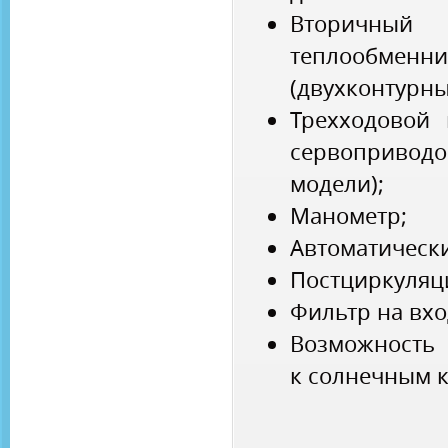
Вторичн
теплообменни
(двухконтурны
Трехходовой 
сервоприво
модели);
Манометр;
Автоматически
Постциркуляци
Фильтр на вхо
Возможно
к солнечным 