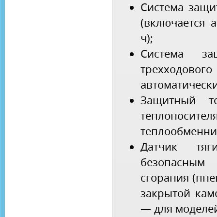
Система защи
(включается 
ч);
Система за
трехходовог
автоматически
Защитный те
теплонос
теплообменни
Датчик тя
безопасным
сгорания (пн
закрытой кам
— для моделей