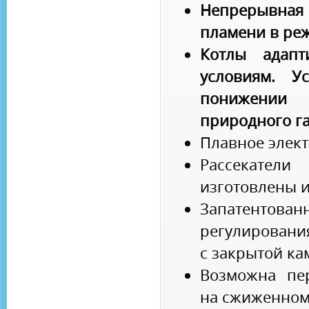
Непрерывная
пламени в реж
Котлы адапт
условиям. У
понижении
природного га
Плавное элек
Рассекател
изготовлены 
Запатент
регулировани
с закрытой ка
Возможна пе
на сжиженном 