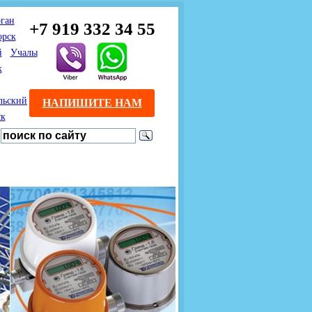
ган
+7 919 332 34 55
орск
й
Учалы
к
льский
НАПИШИТЕ НАМ
ск
Предлагаем взаимовыгодное
Продажа розничным
сотрудничество
покупателям с доставкой
монтажникам газового
Если Вы розничный
оборудования.
Если Вы
покупатель и хотите
занимаетесь установкой
существенно сэкономить, 
газового оборудования, мы
закажите нужный товар на
предлагаем Вам оптовые
этом сайте по дешевой
цены и документарное
интернет - цене. Мы дост
сопровождение Ваших
Вашу заявку в течение