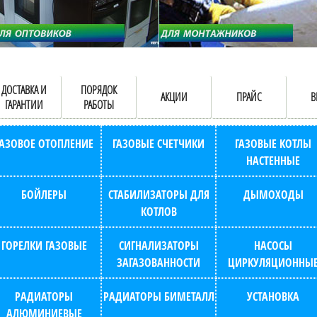
ДОСТАВКА И
ПОРЯДОК
АКЦИИ
ПРАЙС
В
ГАРАНТИИ
РАБОТЫ
ГАЗОВОЕ ОТОПЛЕНИЕ
ГАЗОВЫЕ СЧЕТЧИКИ
ГАЗОВЫЕ КОТЛЫ
НАСТЕННЫЕ
БОЙЛЕРЫ
СТАБИЛИЗАТОРЫ ДЛЯ
ДЫМОХОДЫ
КОТЛОВ
ГОРЕЛКИ ГАЗОВЫЕ
СИГНАЛИЗАТОРЫ
НАСОСЫ
ЗАГАЗОВАННОСТИ
ЦИРКУЛЯЦИОННЫ
РАДИАТОРЫ
РАДИАТОРЫ БИМЕТАЛЛ
УСТАНОВКА
АЛЮМИНИЕВЫЕ