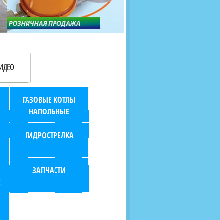
продаж (берем всю
наскольких дней в любой
бухгалтерию "на себя")
город РФ через транспорт
компанию.
ИДЕО
ГАЗОВЫЕ КОТЛЫ
НАПОЛЬНЫЕ
ГИДРОСТРЕЛКА
ЗАПЧАСТИ
Е