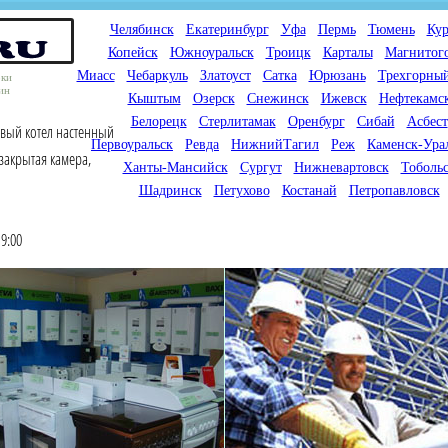
Челябинск
Екатеринбург
Уфа
Пермь
Тюмень
Кур
Копейск
Южноуральск
Троицк
Карталы
Магнитог
Миасс
Чебаркуль
Златоуст
Сатка
Юрюзань
Трехгорны
оки
ин
Кыштым
Озерск
Снежинск
Ижевск
Нефтекамс
Белорецк
Стерлитамак
Оренбург
Сибай
Асбест
овый котел настенный
Первоуральск
Ревда
НижнийТагил
Реж
Каменск-Ура
 закрытая камера,
Ханты-Мансийск
Сургут
Нижневартовск
Тоболь
Шадринск
Петухово
Костанай
Петропавловск
9:00
Мы продаем газовые котлы
Мы специализируемся на
для отопления,
снабжении магазинов
водонагреватели, счетчики
газового оборудования.
газа с доставкой по городам
Предлагаем полный
России и Казахстана
ассортимент товара для
открытия магазина газового
оборудования в Вашем
городе. Мы знаем что будет
продаваться.