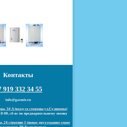
Контакты
 919 332 34 55
info@gazmir.ru
ра, 34 А (вход со стороны ул.Сулимова)
18-00, сб-вс по предварительному звонку
, 24 строение 1 (новое двухэтажное серое
е напротив ДК Колющенко)