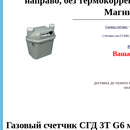
направо, без термокорре
Магни
Газовые счетчики
Счетчики газа СГМН-1
В
Ваша 
доставка до пункта 
опл
Газовый счетчик СГД 3Т G6 м