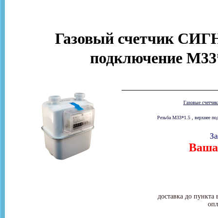
Газовый счетчик СИГ
подключение M33*
Газовые счетчи
Резьба М33*1.5 , верхнее по
За
Ваша 
доставка до пункта 
опл