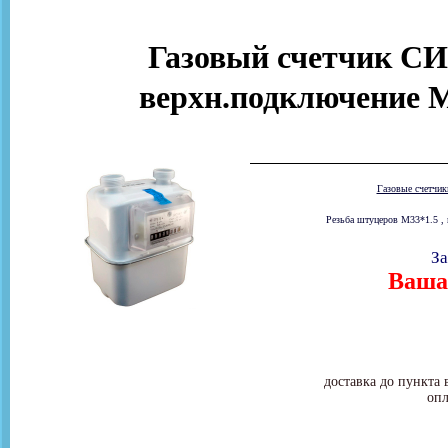
Газовый счетчик С
верхн.подключение M
Газовые счетчи
Резьба штуцеров М33*1.5 , 
За
Ваша 
доставка до пункта 
опл