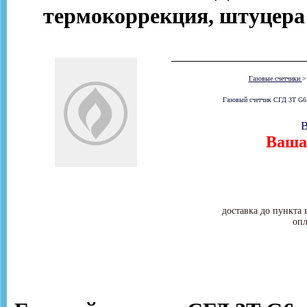
термокоррекция, штуцера 
Газовые счетчики
Газовый счетчик СГД 3Т G6 
В
Ваша 
доставка до пункта 
опл