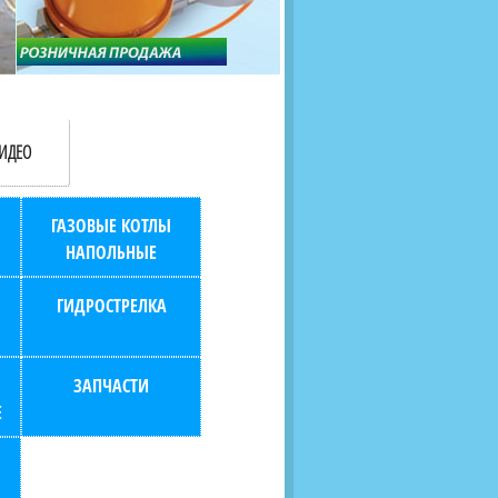
продаж (берем всю
наскольких дней в любой
бухгалтерию "на себя")
город РФ через транспорт
компанию.
ИДЕО
ГАЗОВЫЕ КОТЛЫ
НАПОЛЬНЫЕ
ГИДРОСТРЕЛКА
ЗАПЧАСТИ
Е