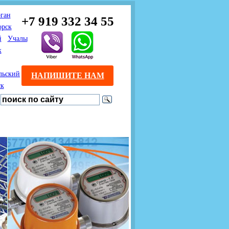
ган
+7 919 332 34 55
орск
й
Учалы
к
льский
НАПИШИТЕ НАМ
ск
Предлагаем взаимовыгодное
Продажа розничным
сотрудничество
покупателям с доставкой
монтажникам газового
Если Вы розничный
оборудования.
Если Вы
покупатель и хотите
занимаетесь установкой
существенно сэкономить, 
газового оборудования, мы
закажите нужный товар на
предлагаем Вам оптовые
этом сайте по дешевой
цены и документарное
интернет - цене. Мы дост
сопровождение Ваших
Вашу заявку в течение