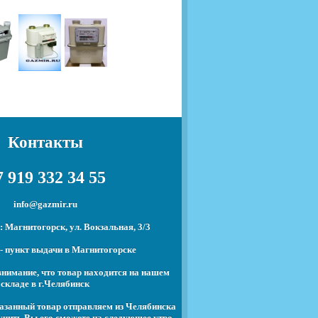
Контакты
 919 332 34 55
info@gazmir.ru
 Магнитогорск, ул. Вокзальная, 3/3
- пункт выдачи в Магнитогорске
нимание, что товар находится на нашем
складе в г.Челябинск
азанный товар отправляем из Челябинска
учить Вы его сможете на следующее утро