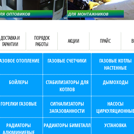
ДОСТАВКА И
ПОРЯДОК
АКЦИИ
ПРАЙС
В
ГАРАНТИИ
РАБОТЫ
ГАЗОВОЕ ОТОПЛЕНИЕ
ГАЗОВЫЕ СЧЕТЧИКИ
ГАЗОВЫЕ КОТЛЫ
НАСТЕННЫЕ
БОЙЛЕРЫ
СТАБИЛИЗАТОРЫ ДЛЯ
ДЫМОХОДЫ
КОТЛОВ
ГОРЕЛКИ ГАЗОВЫЕ
СИГНАЛИЗАТОРЫ
НАСОСЫ
ЗАГАЗОВАННОСТИ
ЦИРКУЛЯЦИОННЫ
РАДИАТОРЫ
РАДИАТОРЫ БИМЕТАЛЛ
УСТАНОВКА
АЛЮМИНИЕВЫЕ