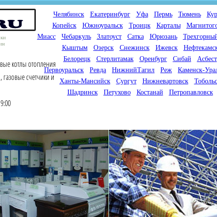
Челябинск
Екатеринбург
Уфа
Пермь
Тюмень
Кур
Копейск
Южноуральск
Троицк
Карталы
Магнитог
Миасс
Чебаркуль
Златоуст
Сатка
Юрюзань
Трехгорны
оки
ин
Кыштым
Озерск
Снежинск
Ижевск
Нефтекамс
Белорецк
Стерлитамак
Оренбург
Сибай
Асбест
овые котлы отопления
Первоуральск
Ревда
НижнийТагил
Реж
Каменск-Ура
, газовые счетчики и
Ханты-Мансийск
Сургут
Нижневартовск
Тоболь
Шадринск
Петухово
Костанай
Петропавловск
9:00
Мы продаем газовые котлы
Мы специализируемся на
для отопления,
снабжении магазинов
водонагреватели, счетчики
газового оборудования.
газа с доставкой по городам
Предлагаем полный
России и Казахстана
ассортимент товара для
открытия магазина газового
оборудования в Вашем
городе. Мы знаем что будет
продаваться.