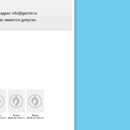
адрес info@gazmir.ru
ас имеются допуски.
а
Резеда
Резеда
:45:15
08.08.26 15:45:15
08.08.26 15:45:15