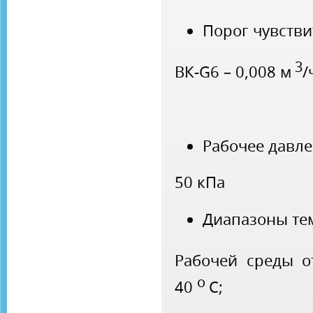
Порог чувстви
3
ВК-G6 – 0,008 м
/
Рабочее давле
50 кПа
Диапазоны те
Рабочей среды 
о
40
С;