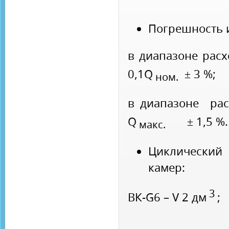
Погрешность 
в диапазоне 
0,1Q
± 3 %;
ном.
в диапазоне ра
Q
± 1,5 %.
макс.
Циклический
камер:
3
ВК-G6 – V 2 дм
;