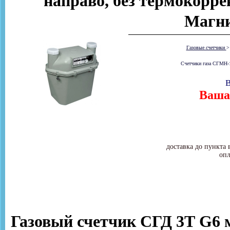
направо, без термокорре
Магни
Газовые счетчики
Счетчики газа СГМН-1
В
Ваша 
доставка до пункта 
опл
Газовый счетчик СГД 3Т G6 м