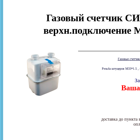
Газовый счетчик С
верхн.подключение M
Газовые счетчи
Резьба штуцеров М33*1.5 , 
За
Ваша 
доставка до пункта 
опл