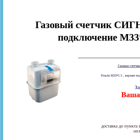
Газовый счетчик СИГ
подключение M33*
Газовые счетчи
Резьба М33*1.5 , верхнее по
За
Ваша 
доставка до пункта 
опл