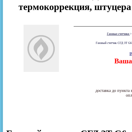
термокоррекция, штуцера 
Газовые счетчики
Газовый счетчик СГД 3Т G6 
В
Ваша 
доставка до пункта 
опл