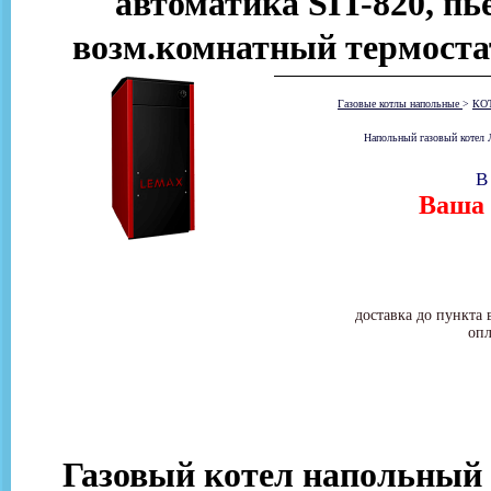
автоматика SIT-820, пь
возм.комнатный термостат
Газовые котлы напольные
>
КО
Напольный газовый котел Л
В
Ваша 
доставка до пункта 
опл
Газовый котел напольный Ле