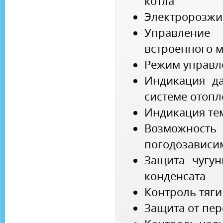
котла
Электророзжи
Управление
встроенного 
Режим управл
Индикация да
системе отоп
Индикация те
Возможн
погодозависи
Защита чугун
конденсата
Контроль тяги
Защита от пер