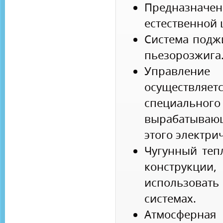
Предназн
естественной 
Система подж
пьезорозжига
Управлен
осуществ
специальн
вырабатываю
этого электри
Чугунный теп
конструк
использовать
системах.
Атмосферная 