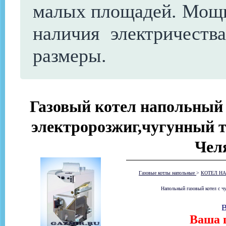
малых площадей. Мощно
наличия электричеств
размеры.
Газовый котел напольн
электророзжиг,чугунный т
Чел
Газовые котлы напольные
>
КОТЕЛ НА
Напольный газовый котел с 
В
Ваша ц