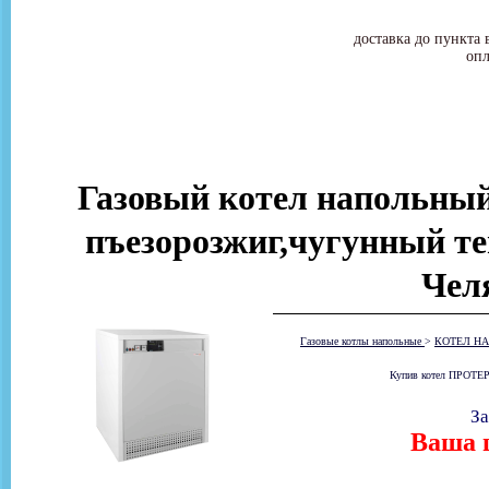
доставка до пункта 
опл
Газовый котел напольн
пъезорозжиг,чугунный те
Чел
Газовые котлы напольные
>
КОТЕЛ НА
Купив котел ПРОТЕР
За
Ваша ц