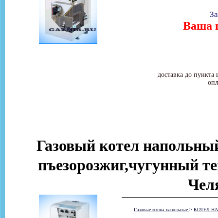
За
Ваша ц
доставка до пункта 
опл
Газовый котел напольн
пъезорозжиг,чугунный те
Чел
Газовые котлы напольные
>
КОТЕЛ НА