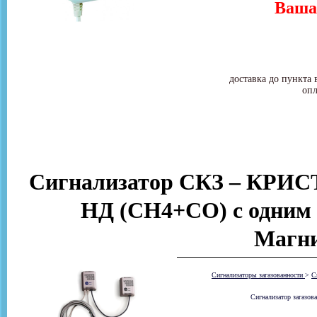
Ваша 
доставка до пункта 
опл
Сигнализатор СКЗ – КРИС
НД (СН4+CO) с одним 
Магни
Сигнализаторы загазованности
>
С
Сигнализатор загазов