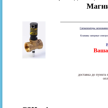
Магни
Сигнализаторы загазованн
Клапаны запорные электром
В
Ваша 
доставка до пункта 
опл