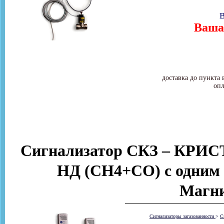
В
Ваша 
доставка до пункта 
опл
Сигнализатор СКЗ – КРИС
НД (СН4+CO) с одним 
Магни
Сигнализаторы загазованности
>
С