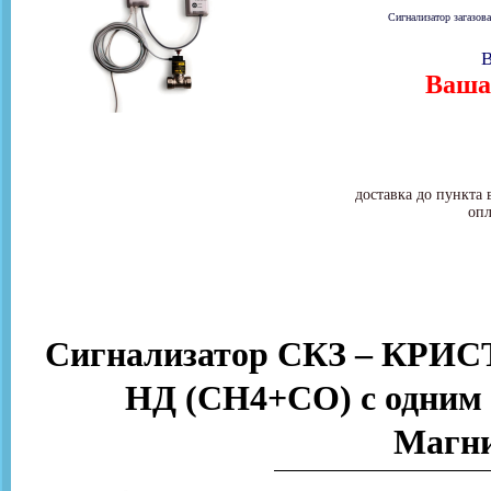
Сигнализатор загазов
В
Ваша 
доставка до пункта 
опл
Сигнализатор СКЗ – КРИС
НД (СН4+CO) с одним 
Магни