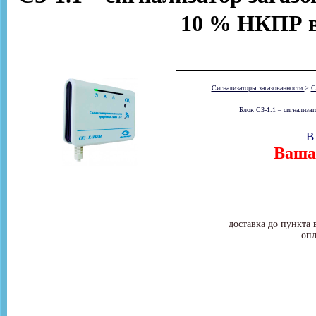
10 % НКПР в
Сигнализаторы загазованности
>
С
Блок СЗ-1.1 – сигнализат
В
Ваша 
доставка до пункта 
опл