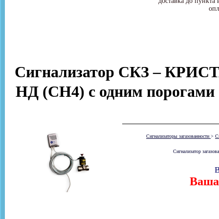
доставка до пункта 
опл
Сигнализатор СКЗ – КРИСТ
НД (СН4) с одним порогами
Сигнализаторы загазованности
>
С
Сигнализатор загазов
В
Ваша 