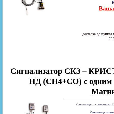
В
Ваша 
доставка до пункта 
опл
Сигнализатор СКЗ – КРИС
НД (СН4+CO) с одним 
Магни
Сигнализаторы загазованности
>
С
Сигнализатор загазов