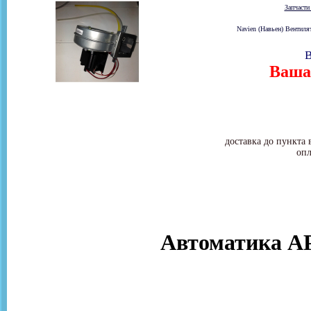
Запчаст
Navien (Навьен) Вентил
В
Ваша 
доставка до пункта 
опл
Автоматика АР