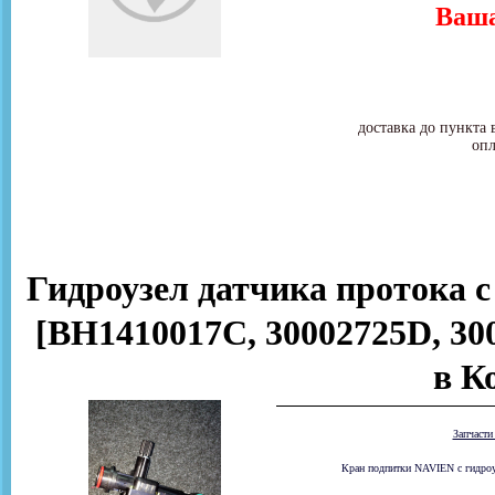
Ваша
доставка до пункта 
опл
Гидроузел датчика протока с
[BH1410017C, 30002725D, 3001
в К
Запчаст
Кран подпитки NAVIEN с гидроуз