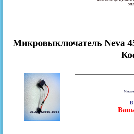
опл
Микровыключатель Neva 4510
Ко
Микровы
В
Ваша