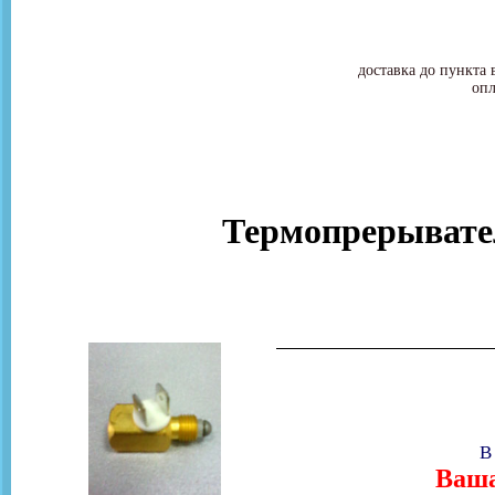
доставка до пункта 
опл
Термопрерывател
В
Ваша