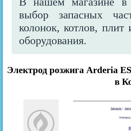
В нашем магазине в
выбор запасных час
колонок, котлов, плит 
оборудования.
Электрод розжига Arderia ESR
в К
Запчасти
>
Запч
Электрод 
В