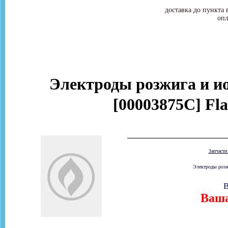
доставка до пункта 
опл
Электроды розжига и ио
[00003875C] Fl
Запчаст
Электроды розжи
В
Ваша