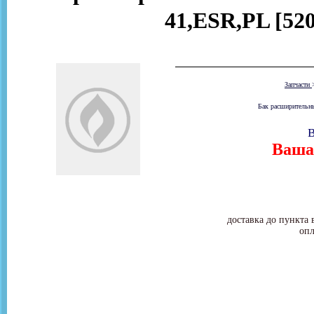
41,ESR,PL [520
Запчасти
Бак расширительны
В
Ваша 
доставка до пункта 
опл