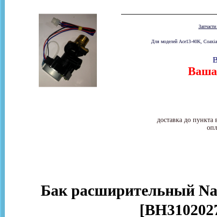
Запчаст
Для моделей Ace13-40K, Coaxia
В
Ваша 
доставка до пункта 
опл
Бак расширительный Nav
[BH3102027