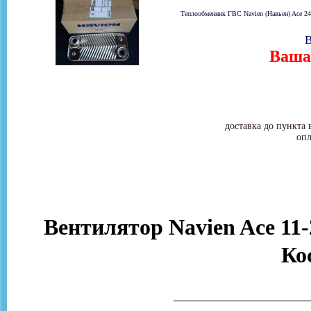
Теплообменник ГВС Navien (Навьен) Ace 24
В
Ваша 
доставка до пункта 
опл
Вентилятор Navien Ace 11-
Ко