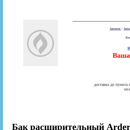
Запчасти
>
Запч
Вен
В
Ваша 
доставка до пункта 
опл
Бак расширительный Arderia