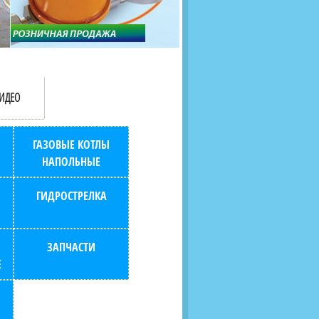
продаж (берем всю
наскольких дней в любой
бухгалтерию "на себя")
город РФ через транспорт
компанию.
ИДЕО
ГАЗОВЫЕ КОТЛЫ
НАПОЛЬНЫЕ
ГИДРОСТРЕЛКА
ЗАПЧАСТИ
Е