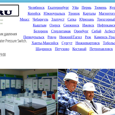
Челябинск
Екатеринбург
Уфа
Пермь
Тюмень
Кур
Копейск
Южноуральск
Троицк
Карталы
Магнитог
Миасс
Чебаркуль
Златоуст
Сатка
Юрюзань
Трехгорны
оки
ин
Кыштым
Озерск
Снежинск
Ижевск
Нефтекамс
Белорецк
Стерлитамак
Оренбург
Сибай
Асбест
чик давления
Первоуральск
Ревда
НижнийТагил
Реж
Каменск-Ура
er Pressure Switch.
Ханты-Мансийск
Сургут
Нижневартовск
Тоболь
Шадринск
Петухово
Костанай
Петропавловск
9:00
Мы продаем газовые котлы
Мы специализируемся на
для отопления,
снабжении магазинов
водонагреватели, счетчики
газового оборудования.
газа с доставкой по городам
Предлагаем полный
России и Казахстана
ассортимент товара для
открытия магазина газового
оборудования в Вашем
городе. Мы знаем что будет
продаваться.