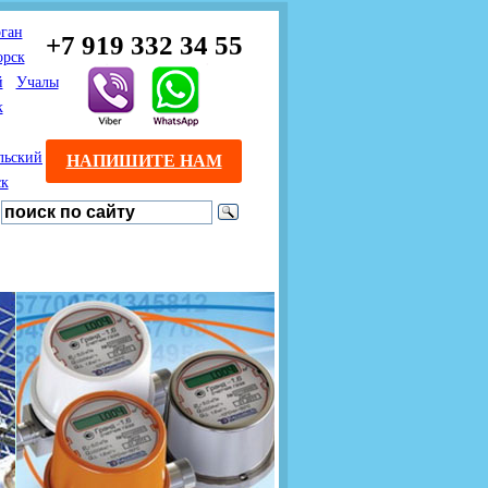
ган
+7 919 332 34 55
орск
й
Учалы
к
льский
НАПИШИТЕ НАМ
ск
Предлагаем взаимовыгодное
Продажа розничным
сотрудничество
покупателям с доставкой
монтажникам газового
Если Вы розничный
оборудования.
Если Вы
покупатель и хотите
занимаетесь установкой
существенно сэкономить, 
газового оборудования, мы
закажите нужный товар на
предлагаем Вам оптовые
этом сайте по дешевой
цены и документарное
интернет - цене. Мы дост
сопровождение Ваших
Вашу заявку в течение