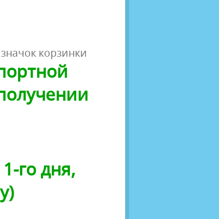
 значок корзинки
спортной
 получении
1-го дня,
у)