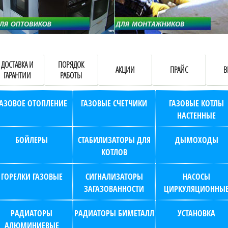
ДОСТАВКА И
ПОРЯДОК
АКЦИИ
ПРАЙС
В
ГАРАНТИИ
РАБОТЫ
ГАЗОВОЕ ОТОПЛЕНИЕ
ГАЗОВЫЕ СЧЕТЧИКИ
ГАЗОВЫЕ КОТЛЫ
НАСТЕННЫЕ
БОЙЛЕРЫ
СТАБИЛИЗАТОРЫ ДЛЯ
ДЫМОХОДЫ
КОТЛОВ
ГОРЕЛКИ ГАЗОВЫЕ
СИГНАЛИЗАТОРЫ
НАСОСЫ
ЗАГАЗОВАННОСТИ
ЦИРКУЛЯЦИОННЫ
РАДИАТОРЫ
РАДИАТОРЫ БИМЕТАЛЛ
УСТАНОВКА
АЛЮМИНИЕВЫЕ