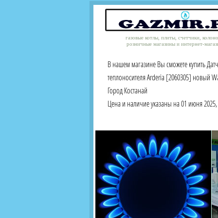
газовые котлы, плиты, счетчики, колон
розничные магазины и интернет-магаз
В нашем магазине Вы сможете купить Дат
теплоносителя Arderia [2060305] новый Wat
Город Костанай
Цена и наличие указаны на 01 июня 2025, 