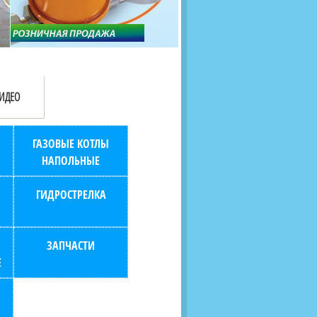
продаж (берем всю
наскольких дней в любой
бухгалтерию "на себя")
город РФ через транспорт
компанию.
ИДЕО
ГАЗОВЫЕ КОТЛЫ
НАПОЛЬНЫЕ
ГИДРОСТРЕЛКА
ЗАПЧАСТИ
Е