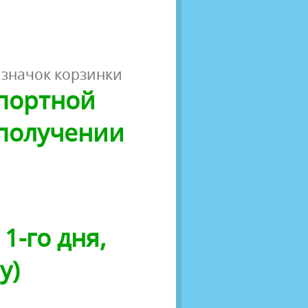
 значок корзинки
спортной
 получении
1-го дня,
у)