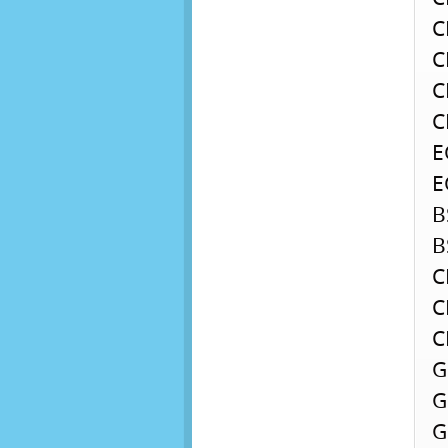
C
C
C
C
E
E
B
B
C
C
C
G
G
G