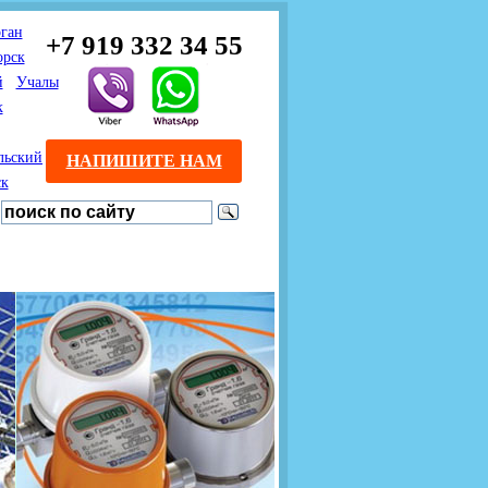
ган
+7 919 332 34 55
орск
й
Учалы
к
льский
НАПИШИТЕ НАМ
ск
Предлагаем взаимовыгодное
Продажа розничным
сотрудничество
покупателям с доставкой
монтажникам газового
Если Вы розничный
оборудования.
Если Вы
покупатель и хотите
занимаетесь установкой
существенно сэкономить, 
газового оборудования, мы
закажите нужный товар на
предлагаем Вам оптовые
этом сайте по дешевой
цены и документарное
интернет - цене. Мы дост
сопровождение Ваших
Вашу заявку в течение