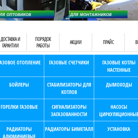
ДОСТАВКА И
ПОРЯДОК
АКЦИИ
ПРАЙС
В
ГАРАНТИИ
РАБОТЫ
ГАЗОВОЕ ОТОПЛЕНИЕ
ГАЗОВЫЕ СЧЕТЧИКИ
ГАЗОВЫЕ КОТЛЫ
НАСТЕННЫЕ
БОЙЛЕРЫ
СТАБИЛИЗАТОРЫ ДЛЯ
ДЫМОХОДЫ
КОТЛОВ
ГОРЕЛКИ ГАЗОВЫЕ
СИГНАЛИЗАТОРЫ
НАСОСЫ
ЗАГАЗОВАННОСТИ
ЦИРКУЛЯЦИОННЫ
РАДИАТОРЫ
РАДИАТОРЫ БИМЕТАЛЛ
УСТАНОВКА
АЛЮМИНИЕВЫЕ