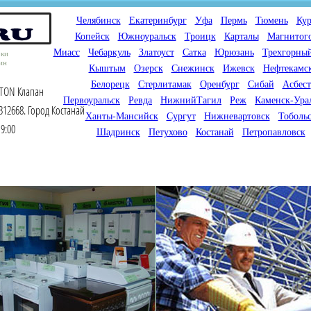
Челябинск
Екатеринбург
Уфа
Пермь
Тюмень
Кур
Копейск
Южноуральск
Троицк
Карталы
Магнитог
Миасс
Чебаркуль
Златоуст
Сатка
Юрюзань
Трехгорны
оки
ин
Кыштым
Озерск
Снежинск
Ижевск
Нефтекамс
Белорецк
Стерлитамак
Оренбург
Сибай
Асбест
STON Клапан
Первоуральск
Ревда
НижнийТагил
Реж
Каменск-Ура
312668. Город Костанай
Ханты-Мансийск
Сургут
Нижневартовск
Тоболь
9:00
Шадринск
Петухово
Костанай
Петропавловск
Мы продаем газовые котлы
Мы специализируемся на
для отопления,
снабжении магазинов
водонагреватели, счетчики
газового оборудования.
газа с доставкой по городам
Предлагаем полный
России и Казахстана
ассортимент товара для
открытия магазина газового
оборудования в Вашем
городе. Мы знаем что будет
продаваться.