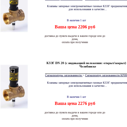
Клапаны запорные электромагнитные газовые КЗЭГ предназначен
для использования в качестве...
В наличии 1 шт
Ваша цена 2206 руб
доставка до пункта выдачи в вашем городе или до
дома,
оплата при получении
КЗЭГ DN 20 (с индикацией положения: открыт/закрыт)
Челябинске
Сигнализаторы загазованности
>
Сигнализатор загазованности К
Клапаны запорные электромагнитные газовые КЗЭГ предназначен
для использования в качестве...
В наличии 1 шт
Ваша цена 2276 руб
доставка до пункта выдачи в вашем городе или до
дома,
оплата при получении