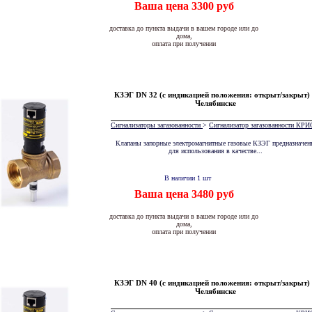
Ваша цена 3300 руб
доставка до пункта выдачи в вашем городе или до
дома,
оплата при получении
КЗЭГ DN 32 (с индикацией положения: открыт/закрыт)
Челябинске
Сигнализаторы загазованности
>
Сигнализатор загазованности К
Клапаны запорные электромагнитные газовые КЗЭГ предназначен
для использования в качестве...
В наличии 1 шт
Ваша цена 3480 руб
доставка до пункта выдачи в вашем городе или до
дома,
оплата при получении
КЗЭГ DN 40 (с индикацией положения: открыт/закрыт)
Челябинске