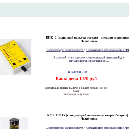
ВПК -1 (выносной пульт контроля) - диодная индикация
Челябинске
Сигнализаторы загазованности
>
Сигнализатор загазованности К
Выносной пункт контроля с светодиодной индикацией для
сигнализаторов загазованности...
В наличии 1 шт
Ваша цена 1070 руб
доставка до пункта выдачи в вашем городе или до
дома,
оплата при получении
КЗЭГ DN 15 (с индикацией положения: открыт/закрыт)
Челябинске
Сигнализаторы загазованности
>
Сигнализатор загазованности К