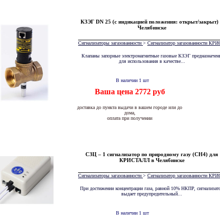
КЗЭГ DN 25 (с индикацией положения: открыт/закрыт)
Челябинске
Сигнализаторы загазованности
>
Сигнализатор загазованности К
Клапаны запорные электромагнитные газовые КЗЭГ предназначен
для использования в качестве...
В наличии 1 шт
Ваша цена 2772 руб
доставка до пункта выдачи в вашем городе или до
дома,
оплата при получении
СЗЦ – 1 сигнализатор по природному газу (СН4) для
КРИСТАЛЛ в Челябинске
Сигнализаторы загазованности
>
Сигнализатор загазованности К
При достижении концентрации газа, равной 10% НКПР, сигнализат
выдает предупредительный...
В наличии 1 шт