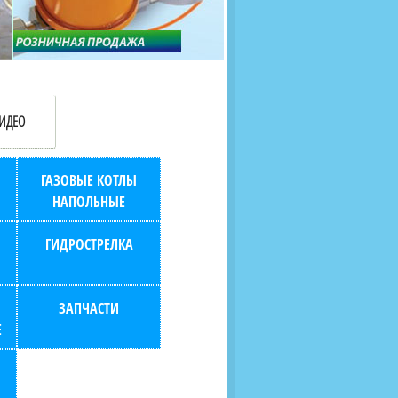
продаж (берем всю
наскольких дней в любой
бухгалтерию "на себя")
город РФ через транспорт
компанию.
ИДЕО
ГАЗОВЫЕ КОТЛЫ
НАПОЛЬНЫЕ
ГИДРОСТРЕЛКА
ЗАПЧАСТИ
Е