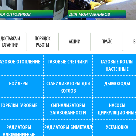
ДОСТАВКА И
ПОРЯДОК
АКЦИИ
ПРАЙС
В
ГАРАНТИИ
РАБОТЫ
ГАЗОВОЕ ОТОПЛЕНИЕ
ГАЗОВЫЕ СЧЕТЧИКИ
ГАЗОВЫЕ КОТЛЫ
НАСТЕННЫЕ
БОЙЛЕРЫ
СТАБИЛИЗАТОРЫ ДЛЯ
ДЫМОХОДЫ
КОТЛОВ
ГОРЕЛКИ ГАЗОВЫЕ
СИГНАЛИЗАТОРЫ
НАСОСЫ
ЗАГАЗОВАННОСТИ
ЦИРКУЛЯЦИОННЫ
РАДИАТОРЫ
РАДИАТОРЫ БИМЕТАЛЛ
УСТАНОВКА
АЛЮМИНИЕВЫЕ