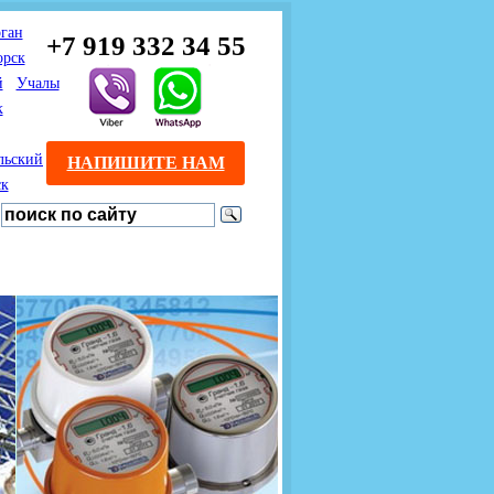
ган
+7 919 332 34 55
орск
й
Учалы
к
льский
НАПИШИТЕ НАМ
ск
Предлагаем взаимовыгодное
Продажа розничным
сотрудничество
покупателям с доставкой
монтажникам газового
Если Вы розничный
оборудования.
Если Вы
покупатель и хотите
занимаетесь установкой
существенно сэкономить, 
газового оборудования, мы
закажите нужный товар на
предлагаем Вам оптовые
этом сайте по дешевой
цены и документарное
интернет - цене. Мы дост
сопровождение Ваших
Вашу заявку в течение