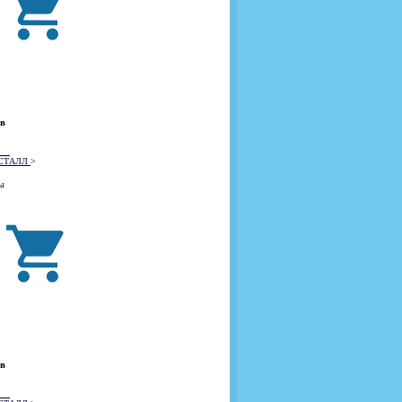
 в
РИСТАЛЛ
>
ы
 в