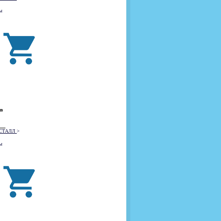
ы
 в
РИСТАЛЛ
>
ы