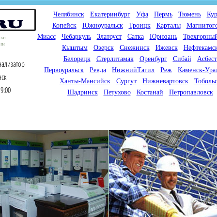
Челябинск
Екатеринбург
Уфа
Пермь
Тюмень
Кур
Копейск
Южноуральск
Троицк
Карталы
Магнитог
Миасс
Чебаркуль
Златоуст
Сатка
Юрюзань
Трехгорны
оки
ин
Кыштым
Озерск
Снежинск
Ижевск
Нефтекамс
Белорецк
Стерлитамак
Оренбург
Сибай
Асбест
нализатор
Первоуральск
Ревда
НижнийТагил
Реж
Каменск-Ура
нск
Ханты-Мансийск
Сургут
Нижневартовск
Тоболь
9:00
Шадринск
Петухово
Костанай
Петропавловск
Мы продаем газовые котлы
Мы специализируемся на
для отопления,
снабжении магазинов
водонагреватели, счетчики
газового оборудования.
газа с доставкой по городам
Предлагаем полный
России и Казахстана
ассортимент товара для
открытия магазина газового
оборудования в Вашем
городе. Мы знаем что будет
продаваться.