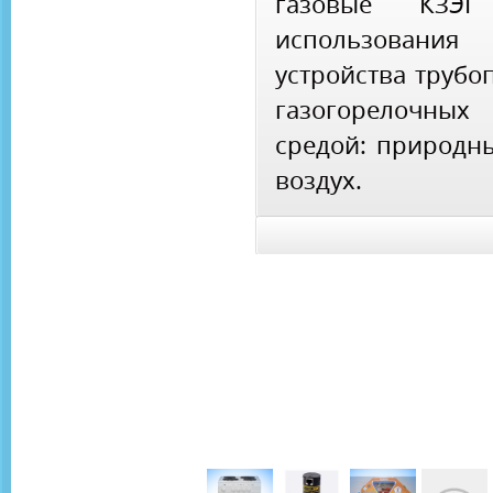
газовые КЗЭГ
использования 
устройства трубо
газогорелочных
средой: природны
воздух.