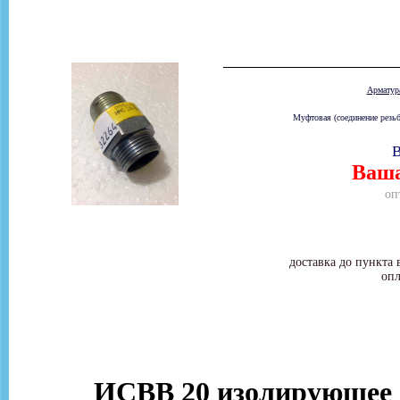
Армату
Муфтовая (соединение резьб
В
Ваша
оп
доставка до пункта 
опл
ИСВВ 20 изолирующее с