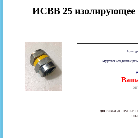
ИСВВ 25 изолирующее с
Армату
Муфтовая (соединение резь
В
Ваша
оп
доставка до пункта 
опл