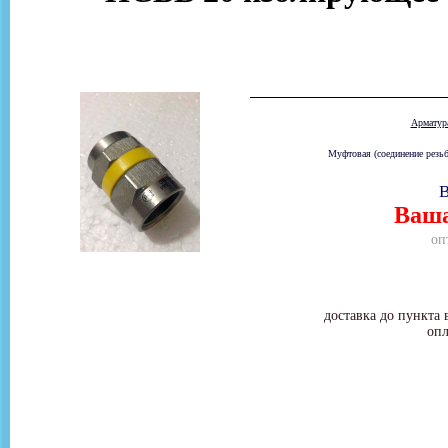
Армату
Муфтовая (соединение резьб
В
Ваша
оп
доставка до пункта 
опл