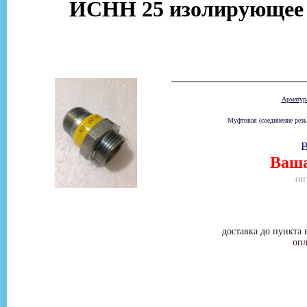
ИСНН 25 изолирующее с
Армату
Муфтовая (соединение резь
В
Ваша
оп
доставка до пункта 
опл