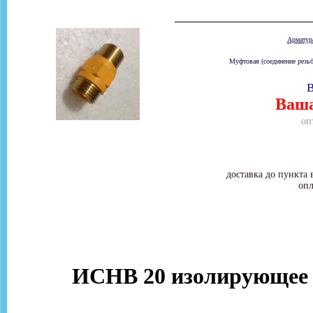
Армату
Муфтовая (соединение резьб
В
Ваша
оп
доставка до пункта 
опл
ИСНВ 20 изолирующее с