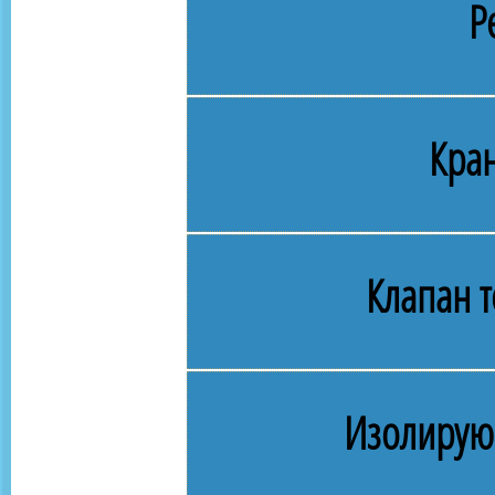
Р
Кра
Клапан 
Изолирую