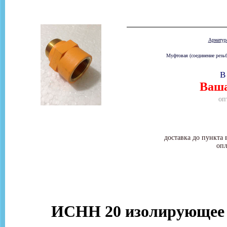
Армату
Муфтовая (соединение резьб
В
Ваша
оп
доставка до пункта 
опл
ИСНН 20 изолирующее с