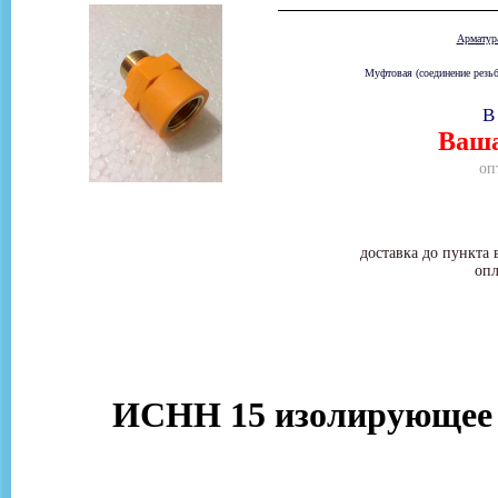
Армату
Муфтовая (соединение резьб
В
Ваша
оп
доставка до пункта 
опл
ИСНН 15 изолирующее с