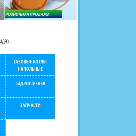
продаж (берем всю
наскольких дней в любой
бухгалтерию "на себя")
город РФ через транспорт
компанию.
ИДЕО
ГАЗОВЫЕ КОТЛЫ
НАПОЛЬНЫЕ
ГИДРОСТРЕЛКА
ЗАПЧАСТИ
Е