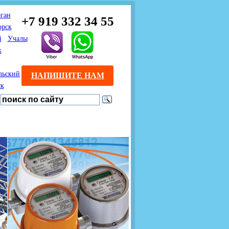
ган
+7 919 332 34 55
орск
й
Учалы
к
льский
НАПИШИТЕ НАМ
ск
Предлагаем взаимовыгодное
Продажа розничным
сотрудничество
покупателям с доставкой
монтажникам газового
Если Вы розничный
оборудования.
Если Вы
покупатель и хотите
занимаетесь установкой
существенно сэкономить, 
газового оборудования, мы
закажите нужный товар на
предлагаем Вам оптовые
этом сайте по дешевой
цены и документарное
интернет - цене. Мы дост
сопровождение Ваших
Вашу заявку в течение