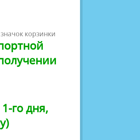
 значок корзинки
спортной
 получении
1-го дня,
у)