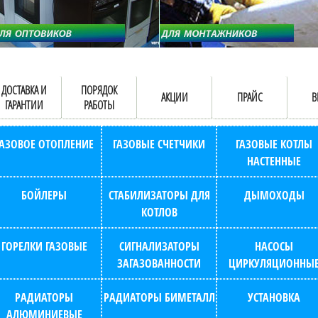
ДОСТАВКА И
ПОРЯДОК
АКЦИИ
ПРАЙС
В
ГАРАНТИИ
РАБОТЫ
ГАЗОВОЕ ОТОПЛЕНИЕ
ГАЗОВЫЕ СЧЕТЧИКИ
ГАЗОВЫЕ КОТЛЫ
НАСТЕННЫЕ
БОЙЛЕРЫ
СТАБИЛИЗАТОРЫ ДЛЯ
ДЫМОХОДЫ
КОТЛОВ
ГОРЕЛКИ ГАЗОВЫЕ
СИГНАЛИЗАТОРЫ
НАСОСЫ
ЗАГАЗОВАННОСТИ
ЦИРКУЛЯЦИОННЫ
РАДИАТОРЫ
РАДИАТОРЫ БИМЕТАЛЛ
УСТАНОВКА
АЛЮМИНИЕВЫЕ