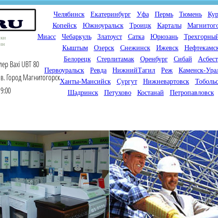
Челябинск
Екатеринбург
Уфа
Пермь
Тюмень
Кур
Копейск
Южноуральск
Троицк
Карталы
Магнитог
Миасс
Чебаркуль
Златоуст
Сатка
Юрюзань
Трехгорны
оки
ин
Кыштым
Озерск
Снежинск
Ижевск
Нефтекамс
Белорецк
Стерлитамак
Оренбург
Сибай
Асбест
ер Baxi UBT 80
Первоуральск
Ревда
НижнийТагил
Реж
Каменск-Ура
ов. Город Магнитогорск
Ханты-Мансийск
Сургут
Нижневартовск
Тоболь
9:00
Шадринск
Петухово
Костанай
Петропавловск
Мы продаем газовые котлы
Мы специализируемся на
для отопления,
снабжении магазинов
водонагреватели, счетчики
газового оборудования.
газа с доставкой по городам
Предлагаем полный
России и Казахстана
ассортимент товара для
открытия магазина газового
оборудования в Вашем
городе. Мы знаем что будет
продаваться.