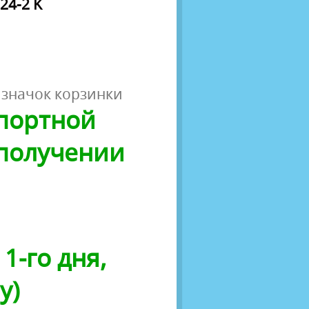
24-2 K
 значок корзинки
спортной
 получении
1-го дня,
у)