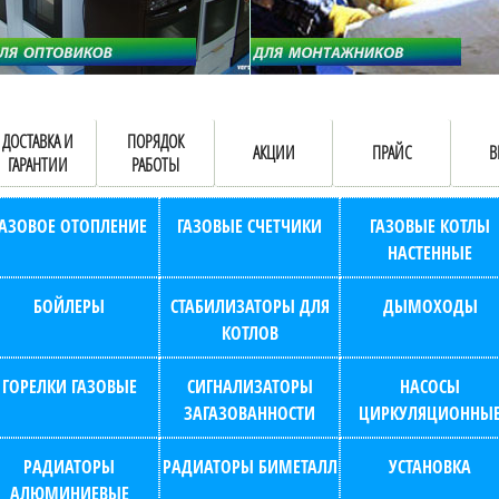
ДОСТАВКА И
ПОРЯДОК
АКЦИИ
ПРАЙС
В
ГАРАНТИИ
РАБОТЫ
ГАЗОВОЕ ОТОПЛЕНИЕ
ГАЗОВЫЕ СЧЕТЧИКИ
ГАЗОВЫЕ КОТЛЫ
НАСТЕННЫЕ
БОЙЛЕРЫ
СТАБИЛИЗАТОРЫ ДЛЯ
ДЫМОХОДЫ
КОТЛОВ
ГОРЕЛКИ ГАЗОВЫЕ
СИГНАЛИЗАТОРЫ
НАСОСЫ
ЗАГАЗОВАННОСТИ
ЦИРКУЛЯЦИОННЫ
РАДИАТОРЫ
РАДИАТОРЫ БИМЕТАЛЛ
УСТАНОВКА
АЛЮМИНИЕВЫЕ