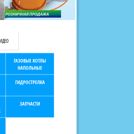
продаж (берем всю
наскольких дней в любой
бухгалтерию "на себя")
город РФ через транспорт
компанию.
ИДЕО
ГАЗОВЫЕ КОТЛЫ
НАПОЛЬНЫЕ
ГИДРОСТРЕЛКА
ЗАПЧАСТИ
Е