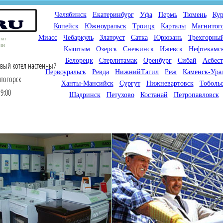
Челябинск
Екатеринбург
Уфа
Пермь
Тюмень
Кур
Копейск
Южноуральск
Троицк
Карталы
Магнитог
Миасс
Чебаркуль
Златоуст
Сатка
Юрюзань
Трехгорны
оки
ин
Кыштым
Озерск
Снежинск
Ижевск
Нефтекамс
Белорецк
Стерлитамак
Оренбург
Сибай
Асбест
овый котел настенный
Первоуральск
Ревда
НижнийТагил
Реж
Каменск-Ура
итогорск
Ханты-Мансийск
Сургут
Нижневартовск
Тоболь
9:00
Шадринск
Петухово
Костанай
Петропавловск
Мы продаем газовые котлы
Мы специализируемся на
для отопления,
снабжении магазинов
водонагреватели, счетчики
газового оборудования.
газа с доставкой по городам
Предлагаем полный
России и Казахстана
ассортимент товара для
открытия магазина газового
оборудования в Вашем
городе. Мы знаем что будет
продаваться.