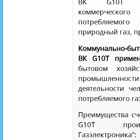
ВК G10Т пр
коммерческог
потребляемого 
природный газ, пр
Коммунально-бы
ВК G10Т приме
бытовом хозяйс
промышленност
деятельности че
потребляемого га
Преимущества сч
G10Т произ
Газэлектроника":