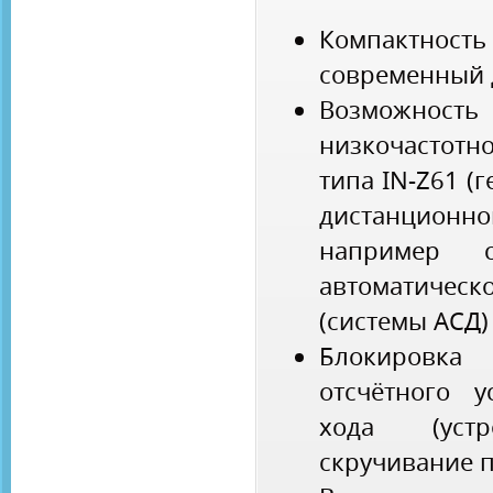
Компактно
современный 
Возможност
низкочастот
типа IN-Z61 (
дистанцион
например 
автоматиче
(системы АСД)
Блокиров
отсчётного у
хода (устр
скручивание п