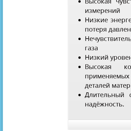
Высокая чувс
измерений
Низкие энерг
потеря давле
Нечувствите
газа
Низкий урове
Высокая ко
применяемы
деталей мате
Длительный 
надёжность.