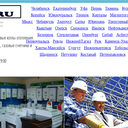
Челябинск
Екатеринбург
Уфа
Пермь
Тюмень
Кур
Копейск
Южноуральск
Троицк
Карталы
Магнитог
Миасс
Чебаркуль
Златоуст
Сатка
Юрюзань
Трехгорны
оки
ин
Кыштым
Озерск
Снежинск
Ижевск
Нефтекамс
Белорецк
Стерлитамак
Оренбург
Сибай
Асбест
овые котлы отопления
Первоуральск
Ревда
НижнийТагил
Реж
Каменск-Ура
, газовые счетчики и
Ханты-Мансийск
Сургут
Нижневартовск
Тоболь
Шадринск
Петухово
Костанай
Петропавловск
9:00
Мы продаем газовые котлы
Мы специализируемся на
для отопления,
снабжении магазинов
водонагреватели, счетчики
газового оборудования.
газа с доставкой по городам
Предлагаем полный
России и Казахстана
ассортимент товара для
открытия магазина газового
оборудования в Вашем
городе. Мы знаем что будет
продаваться.