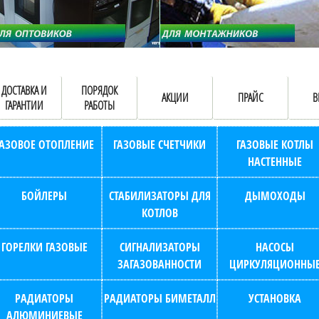
ДОСТАВКА И
ПОРЯДОК
АКЦИИ
ПРАЙС
В
ГАРАНТИИ
РАБОТЫ
ГАЗОВОЕ ОТОПЛЕНИЕ
ГАЗОВЫЕ СЧЕТЧИКИ
ГАЗОВЫЕ КОТЛЫ
НАСТЕННЫЕ
БОЙЛЕРЫ
СТАБИЛИЗАТОРЫ ДЛЯ
ДЫМОХОДЫ
КОТЛОВ
ГОРЕЛКИ ГАЗОВЫЕ
СИГНАЛИЗАТОРЫ
НАСОСЫ
ЗАГАЗОВАННОСТИ
ЦИРКУЛЯЦИОННЫ
РАДИАТОРЫ
РАДИАТОРЫ БИМЕТАЛЛ
УСТАНОВКА
АЛЮМИНИЕВЫЕ