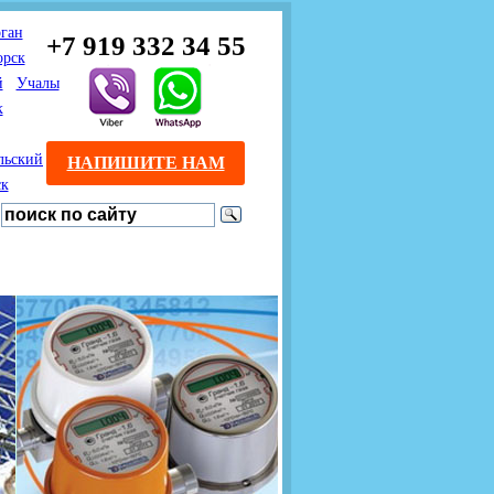
ган
+7 919 332 34 55
орск
й
Учалы
к
льский
НАПИШИТЕ НАМ
ск
Предлагаем взаимовыгодное
Продажа розничным
сотрудничество
покупателям с доставкой
монтажникам газового
Если Вы розничный
оборудования.
Если Вы
покупатель и хотите
занимаетесь установкой
существенно сэкономить, 
газового оборудования, мы
закажите нужный товар на
предлагаем Вам оптовые
этом сайте по дешевой
цены и документарное
интернет - цене. Мы дост
сопровождение Ваших
Вашу заявку в течение