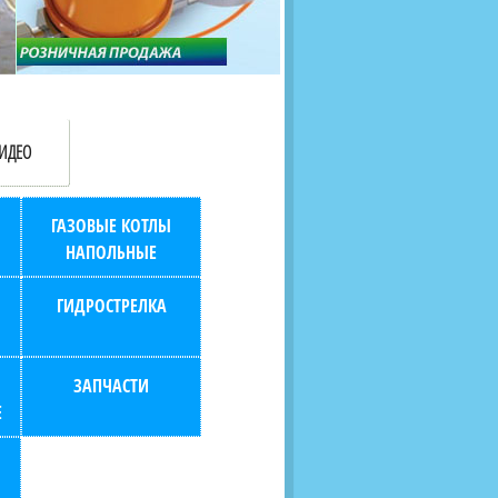
продаж (берем всю
наскольких дней в любой
бухгалтерию "на себя")
город РФ через транспорт
компанию.
ИДЕО
ГАЗОВЫЕ КОТЛЫ
НАПОЛЬНЫЕ
ГИДРОСТРЕЛКА
ЗАПЧАСТИ
Е