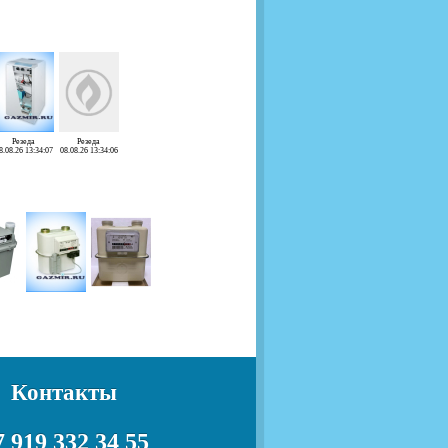
Резеда
Резеда
8.08.26 13:34:07
08.08.26 13:34:06
Контакты
 919 332 34 55