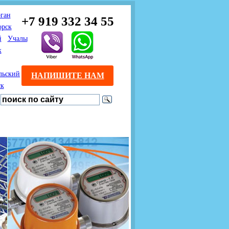
ган
+7 919 332 34 55
орск
й
Учалы
к
льский
НАПИШИТЕ НАМ
ск
Предлагаем взаимовыгодное
Продажа розничным
сотрудничество
покупателям с доставкой
монтажникам газового
Если Вы розничный
оборудования.
Если Вы
покупатель и хотите
занимаетесь установкой
существенно сэкономить, 
газового оборудования, мы
закажите нужный товар на
предлагаем Вам оптовые
этом сайте по дешевой
цены и документарное
интернет - цене. Мы дост
сопровождение Ваших
Вашу заявку в течение