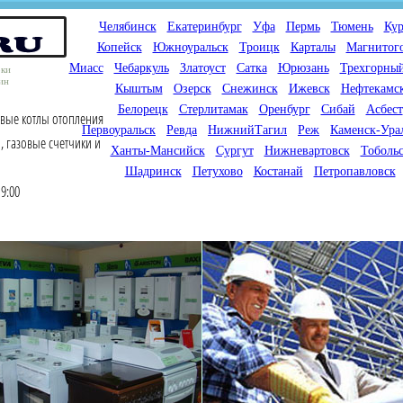
Челябинск
Екатеринбург
Уфа
Пермь
Тюмень
Кур
Копейск
Южноуральск
Троицк
Карталы
Магнитог
Миасс
Чебаркуль
Златоуст
Сатка
Юрюзань
Трехгорны
оки
ин
Кыштым
Озерск
Снежинск
Ижевск
Нефтекамс
Белорецк
Стерлитамак
Оренбург
Сибай
Асбест
овые котлы отопления
Первоуральск
Ревда
НижнийТагил
Реж
Каменск-Ура
, газовые счетчики и
Ханты-Мансийск
Сургут
Нижневартовск
Тоболь
Шадринск
Петухово
Костанай
Петропавловск
9:00
Мы продаем газовые котлы
Мы специализируемся на
для отопления,
снабжении магазинов
водонагреватели, счетчики
газового оборудования.
газа с доставкой по городам
Предлагаем полный
России и Казахстана
ассортимент товара для
открытия магазина газового
оборудования в Вашем
городе. Мы знаем что будет
продаваться.