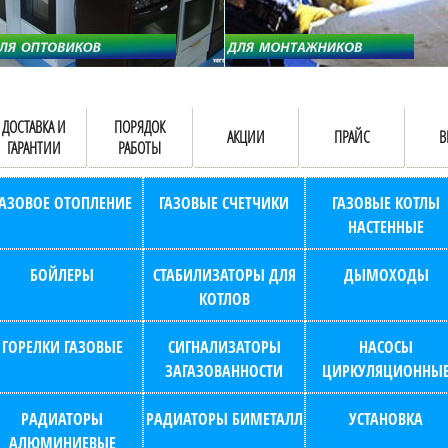
ДОСТАВКА И
ПОРЯДОК
АКЦИИ
ПРАЙС
В
ГАРАНТИИ
РАБОТЫ
ГАЗОВОЕ ОТОПЛЕНИЕ
ГАЗОВЫЕ СЧЕТЧИКИ
ГАЗОВЫЕ КОТЛЫ
НАСТЕННЫЕ
БОЙЛЕРЫ
СТАБИЛИЗАТОРЫ ДЛЯ
ДЫМОХОДЫ
КОТЛОВ
ГОРЕЛКИ ГАЗОВЫЕ
СИГНАЛИЗАТОРЫ
НАСОСЫ
ЗАГАЗОВАННОСТИ
ЦИРКУЛЯЦИОННЫ
РАДИАТОРЫ
РАДИАТОРЫ БИМЕТАЛЛ
УСТАНОВКА
АЛЮМИНИЕВЫЕ