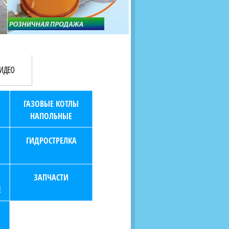
продаж (берем всю
наскольких дней в любой
бухгалтерию "на себя")
город РФ через транспорт
компанию.
ИДЕО
ГАЗОВЫЕ КОТЛЫ
НАПОЛЬНЫЕ
ГИДРОСТРЕЛКА
ЗАПЧАСТИ
Е