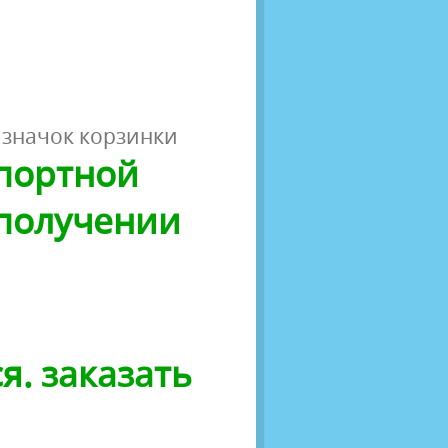
 значок корзинки
спортной
 получении
я. заказать