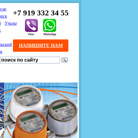
ган
+7 919 332 34 55
орск
й
Учалы
к
льский
НАПИШИТЕ НАМ
ск
Предлагаем взаимовыгодное
Продажа розничным
сотрудничество
покупателям с доставкой
монтажникам газового
Если Вы розничный
оборудования.
Если Вы
покупатель и хотите
занимаетесь установкой
существенно сэкономить, 
газового оборудования, мы
закажите нужный товар на
предлагаем Вам оптовые
этом сайте по дешевой
цены и документарное
интернет - цене. Мы дост
сопровождение Ваших
Вашу заявку в течение