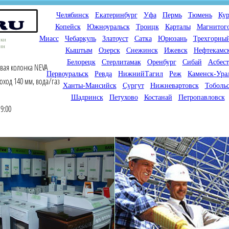
Челябинск
Екатеринбург
Уфа
Пермь
Тюмень
Кур
Копейск
Южноуральск
Троицк
Карталы
Магнитог
Миасс
Чебаркуль
Златоуст
Сатка
Юрюзань
Трехгорны
оки
ин
Кыштым
Озерск
Снежинск
Ижевск
Нефтекамс
Белорецк
Стерлитамак
Оренбург
Сибай
Асбест
вая колонка NEVA
Первоуральск
Ревда
НижнийТагил
Реж
Каменск-Ура
ход 140 мм, вода/газ
Ханты-Мансийск
Сургут
Нижневартовск
Тоболь
Шадринск
Петухово
Костанай
Петропавловск
9:00
Мы продаем газовые котлы
Мы специализируемся на
для отопления,
снабжении магазинов
водонагреватели, счетчики
газового оборудования.
газа с доставкой по городам
Предлагаем полный
России и Казахстана
ассортимент товара для
открытия магазина газового
оборудования в Вашем
городе. Мы знаем что будет
продаваться.