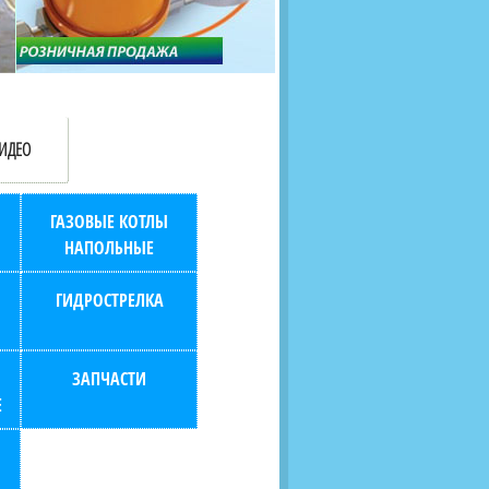
продаж (берем всю
наскольких дней в любой
бухгалтерию "на себя")
город РФ через транспорт
компанию.
ИДЕО
ГАЗОВЫЕ КОТЛЫ
НАПОЛЬНЫЕ
ГИДРОСТРЕЛКА
ЗАПЧАСТИ
Е