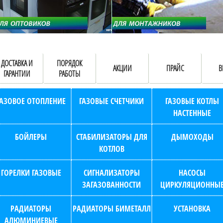
ДОСТАВКА И
ПОРЯДОК
АКЦИИ
ПРАЙС
В
ГАРАНТИИ
РАБОТЫ
ГАЗОВОЕ ОТОПЛЕНИЕ
ГАЗОВЫЕ СЧЕТЧИКИ
ГАЗОВЫЕ КОТЛЫ
НАСТЕННЫЕ
БОЙЛЕРЫ
СТАБИЛИЗАТОРЫ ДЛЯ
ДЫМОХОДЫ
КОТЛОВ
ГОРЕЛКИ ГАЗОВЫЕ
СИГНАЛИЗАТОРЫ
НАСОСЫ
ЗАГАЗОВАННОСТИ
ЦИРКУЛЯЦИОННЫ
РАДИАТОРЫ
РАДИАТОРЫ БИМЕТАЛЛ
УСТАНОВКА
АЛЮМИНИЕВЫЕ