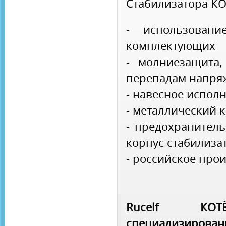
Стабилизатора КО
- использовани
комплектующих
- молниезащита,
перепадам напря
- навесное испол
- металлический 
- предохранител
корпус стабилиза
- российское про
Rucelf КОТ
специализиров