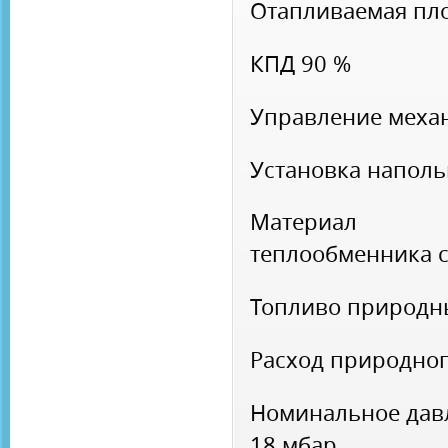
Отапливаемая п
КПД
90 %
Управление
меха
Установка
напол
Материа
теплообменника
Топливо
природн
Расход природног
Номинальное дав
18 мбар