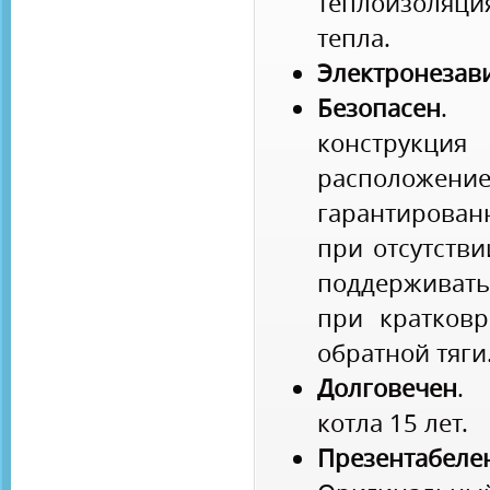
теплоизоля
тепла.
Электронезав
Безопасен
. 
конструкц
расположени
гарантирован
при отсутстви
поддерживать
при кратков
обратной тяги
Долговечен
. 
котла 15 лет.
Презента