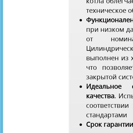
котла облегч
техническое 
Функционале
при низком да
от номин
Цилиндриче
выполнен из 
что позволяе
закрытой сист
Идеальное 
качества
. Исп
соответст
стандартами
Срок гарантии