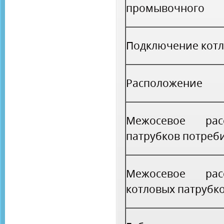
промывочного
Подключение котл
Расположение
Межосевое расс
патрубков потреб
Межосевое расс
котловых патрубк