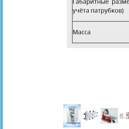
Габаритные разме
учёта патрубков)
Масса