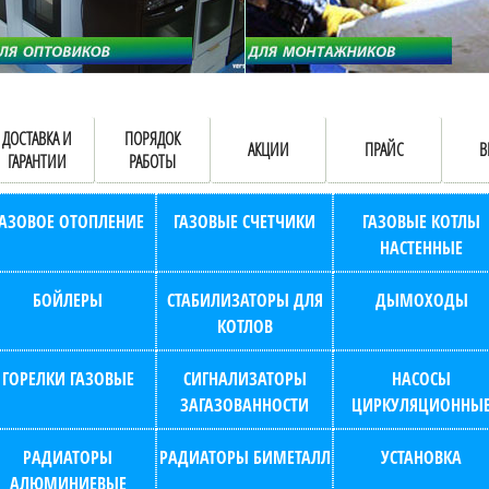
ДОСТАВКА И
ПОРЯДОК
АКЦИИ
ПРАЙС
В
ГАРАНТИИ
РАБОТЫ
ГАЗОВОЕ ОТОПЛЕНИЕ
ГАЗОВЫЕ СЧЕТЧИКИ
ГАЗОВЫЕ КОТЛЫ
НАСТЕННЫЕ
БОЙЛЕРЫ
СТАБИЛИЗАТОРЫ ДЛЯ
ДЫМОХОДЫ
КОТЛОВ
ГОРЕЛКИ ГАЗОВЫЕ
СИГНАЛИЗАТОРЫ
НАСОСЫ
ЗАГАЗОВАННОСТИ
ЦИРКУЛЯЦИОННЫ
РАДИАТОРЫ
РАДИАТОРЫ БИМЕТАЛЛ
УСТАНОВКА
АЛЮМИНИЕВЫЕ