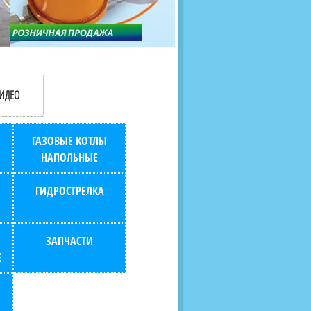
продаж (берем всю
наскольких дней в любой
бухгалтерию "на себя")
город РФ через транспорт
компанию.
ИДЕО
ГАЗОВЫЕ КОТЛЫ
НАПОЛЬНЫЕ
ГИДРОСТРЕЛКА
ЗАПЧАСТИ
Е