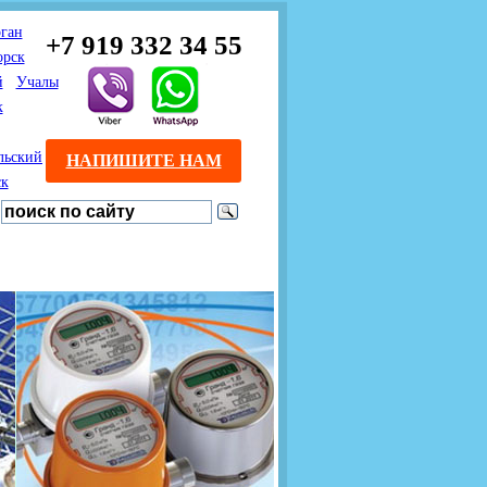
ган
+7 919 332 34 55
орск
й
Учалы
к
льский
НАПИШИТЕ НАМ
ск
Предлагаем взаимовыгодное
Продажа розничным
сотрудничество
покупателям с доставкой
монтажникам газового
Если Вы розничный
оборудования.
Если Вы
покупатель и хотите
занимаетесь установкой
существенно сэкономить, 
газового оборудования, мы
закажите нужный товар на
предлагаем Вам оптовые
этом сайте по дешевой
цены и документарное
интернет - цене. Мы дост
сопровождение Ваших
Вашу заявку в течение