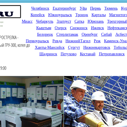
Челябинск
Екатеринбург
Уфа
Пермь
Тюмень
Кур
Копейск
Южноуральск
Троицк
Карталы
Магнитог
Миасс
Чебаркуль
Златоуст
Сатка
Юрюзань
Трехгорны
оки
ин
Кыштым
Озерск
Снежинск
Ижевск
Нефтекамс
Белорецк
Стерлитамак
Оренбург
Сибай
Асбест
РОСТРЕЛКА -
Первоуральск
Ревда
НижнийТагил
Реж
Каменск-Ура
й ГРУ-300, котел до
Ханты-Мансийск
Сургут
Нижневартовск
Тоболь
Шадринск
Петухово
Костанай
Петропавловск
9:00
Мы продаем газовые котлы
Мы специализируемся на
для отопления,
снабжении магазинов
водонагреватели, счетчики
газового оборудования.
газа с доставкой по городам
Предлагаем полный
России и Казахстана
ассортимент товара для
открытия магазина газового
оборудования в Вашем
городе. Мы знаем что будет
продаваться.