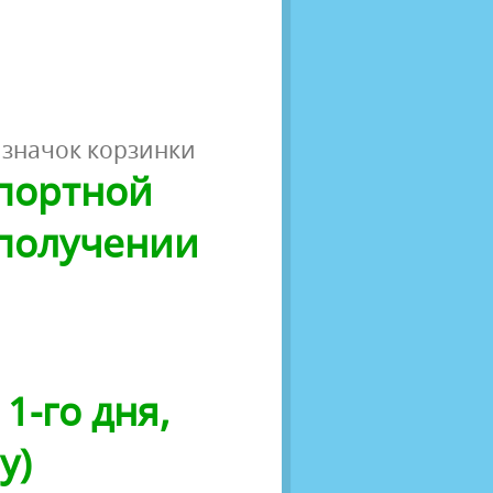
 значок корзинки
спортной
 получении
1-го дня,
у)