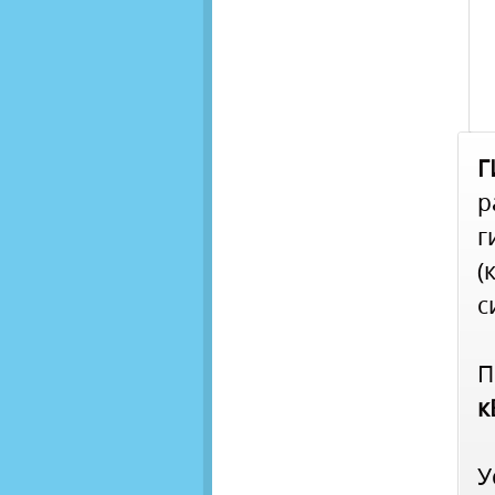
Г
р
г
(
с
П
к
У