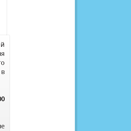
й
ля
го
 в
00
ле