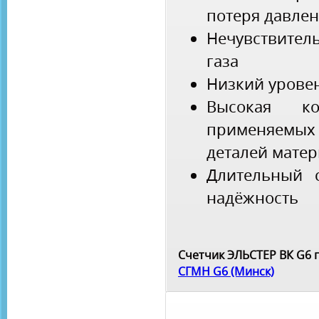
потеря давле
Нечувствите
газа
Низкий урове
Высокая ко
применяемы
деталей мате
Длительный 
надёжность
Счетчик ЭЛЬСТЕР ВК G6 
СГМН G6 (Минск)