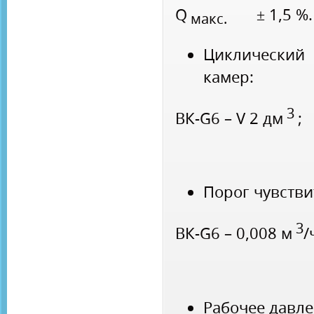
Q
± 1,5 %.
макс.
Циклический
камер:
3
ВК-G6 – V 2 дм
;
Порог чувстви
3
ВК-G6 – 0,008 м
/
Рабочее давле