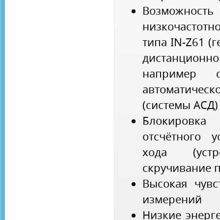
Возможност
низкочастот
типа IN-Z61 (
дистанцион
например 
автоматиче
(системы АСД)
Блокиров
отсчётного у
хода (устр
скручивание п
Высокая чувс
измерений
Низкие энерг