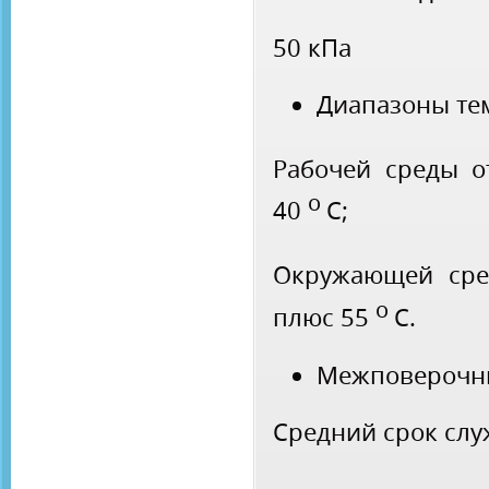
50 кПа
Диапазоны те
Рабочей среды 
о
40
С;
Окружающей ср
о
плюс 55
С.
Межповерочны
Средний срок слу