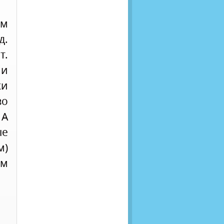
ым
д.
т.
 и
ки
во
А
ые
м)
ом