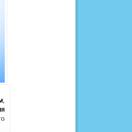
м
,
я
о