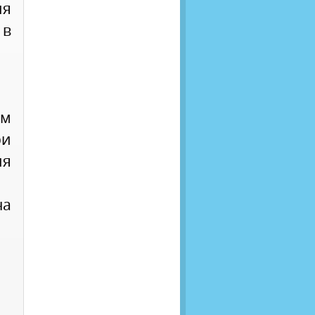
ия
 в
им
ри
я
на