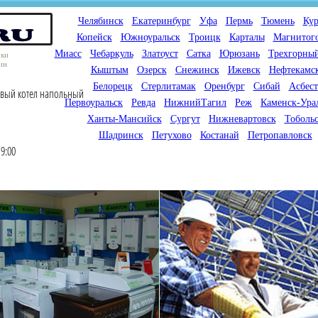
Челябинск
Екатеринбург
Уфа
Пермь
Тюмень
Кур
Копейск
Южноуральск
Троицк
Карталы
Магнитог
Миасс
Чебаркуль
Златоуст
Сатка
Юрюзань
Трехгорны
оки
ин
Кыштым
Озерск
Снежинск
Ижевск
Нефтекамс
Белорецк
Стерлитамак
Оренбург
Сибай
Асбест
овый котел напольный
Первоуральск
Ревда
НижнийТагил
Реж
Каменск-Ура
Ханты-Мансийск
Сургут
Нижневартовск
Тоболь
Шадринск
Петухово
Костанай
Петропавловск
9:00
Мы продаем газовые котлы
Мы специализируемся на
для отопления,
снабжении магазинов
водонагреватели, счетчики
газового оборудования.
газа с доставкой по городам
Предлагаем полный
России и Казахстана
ассортимент товара для
открытия магазина газового
оборудования в Вашем
городе. Мы знаем что будет
продаваться.