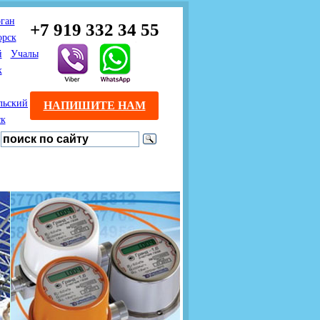
ган
+7 919 332 34 55
орск
й
Учалы
к
льский
НАПИШИТЕ НАМ
ск
Предлагаем взаимовыгодное
Продажа розничным
сотрудничество
покупателям с доставкой
монтажникам газового
Если Вы розничный
оборудования.
Если Вы
покупатель и хотите
занимаетесь установкой
существенно сэкономить, 
газового оборудования, мы
закажите нужный товар на
предлагаем Вам оптовые
этом сайте по дешевой
цены и документарное
интернет - цене. Мы дост
сопровождение Ваших
Вашу заявку в течение