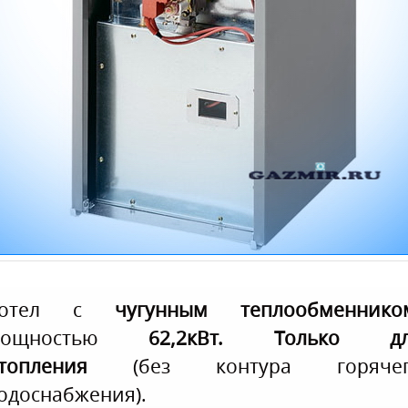
Котел с
чугунным теплообменнико
мощностью
62,2кВт.
Только дл
топления
(без контура горячег
одоснабжения).