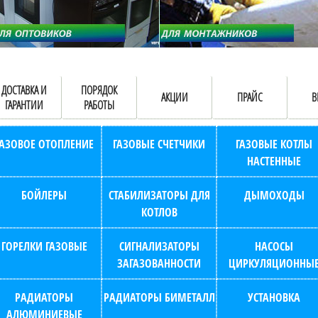
ДОСТАВКА И
ПОРЯДОК
АКЦИИ
ПРАЙС
В
ГАРАНТИИ
РАБОТЫ
ГАЗОВОЕ ОТОПЛЕНИЕ
ГАЗОВЫЕ СЧЕТЧИКИ
ГАЗОВЫЕ КОТЛЫ
НАСТЕННЫЕ
БОЙЛЕРЫ
СТАБИЛИЗАТОРЫ ДЛЯ
ДЫМОХОДЫ
КОТЛОВ
ГОРЕЛКИ ГАЗОВЫЕ
СИГНАЛИЗАТОРЫ
НАСОСЫ
ЗАГАЗОВАННОСТИ
ЦИРКУЛЯЦИОННЫ
РАДИАТОРЫ
РАДИАТОРЫ БИМЕТАЛЛ
УСТАНОВКА
АЛЮМИНИЕВЫЕ