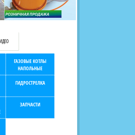
продаж (берем всю
наскольких дней в любой
бухгалтерию "на себя")
город РФ через транспорт
компанию.
ИДЕО
ГАЗОВЫЕ КОТЛЫ
НАПОЛЬНЫЕ
ГИДРОСТРЕЛКА
ЗАПЧАСТИ
Е