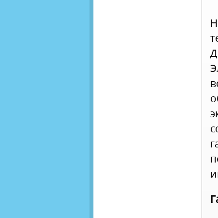
Н
т
Д
Э
в
о
э
с
г
п
и
Г