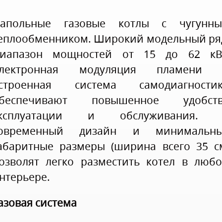
апольные газовые котлы с чугунн
еплообменником. Широкий модельный ря
иапазон мощностей от 15 до 62 кВ
лектронная модуляция пламени
строенная система самодиагности
беспечивают повышенное удобст
ксплуатации и обслуживания. 
овременный дизайн и минимальн
абаритные размеры (ширина всего 35 с
озволят легко разместить котел в люб
нтерьере.
азовая система