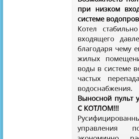
при низком вхо
системе водопро
Котел стабильн
входящего давл
благодаря чему е
жилых помещени
воды в системе в
частых перепад
водоснабжения.
Выносной пульт 
С КОТЛОМ!!!
Русифицирова
управления п
экономично ра