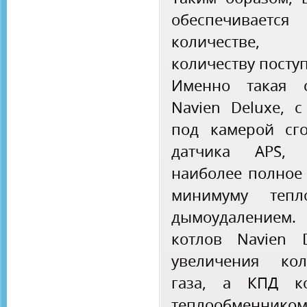
обеспечивает
количестве,
количеству посту
Именно такая с
Navien Deluxe, с
под камерой сг
датчика APS, 
наиболее полное 
минимуму тепл
дымоудалением
котлов Navien 
увеличения кол
газа, а КПД ко
теплообменнико