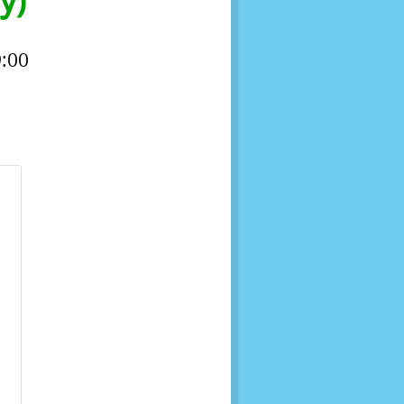
у)
:00