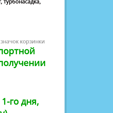
, турбонасадка,
 значок корзинки
спортной
 получении
1-го дня,