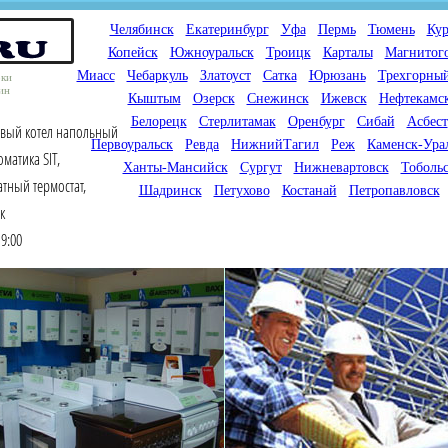
Челябинск
Екатеринбург
Уфа
Пермь
Тюмень
Кур
Копейск
Южноуральск
Троицк
Карталы
Магнитог
Миасс
Чебаркуль
Златоуст
Сатка
Юрюзань
Трехгорны
оки
ин
Кыштым
Озерск
Снежинск
Ижевск
Нефтекамс
Белорецк
Стерлитамак
Оренбург
Сибай
Асбест
овый котел напольный
Первоуральск
Ревда
НижнийТагил
Реж
Каменск-Ура
оматика SIT,
Ханты-Мансийск
Сургут
Нижневартовск
Тоболь
тный термостат,
Шадринск
Петухово
Костанай
Петропавловск
к
9:00
Мы продаем газовые котлы
Мы специализируемся на
для отопления,
снабжении магазинов
водонагреватели, счетчики
газового оборудования.
газа с доставкой по городам
Предлагаем полный
России и Казахстана
ассортимент товара для
открытия магазина газового
оборудования в Вашем
городе. Мы знаем что будет
продаваться.