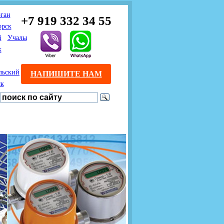
ган
+7 919 332 34 55
орск
й
Учалы
к
льский
НАПИШИТЕ НАМ
ск
Предлагаем взаимовыгодное
Продажа розничным
сотрудничество
покупателям с доставкой
монтажникам газового
Если Вы розничный
оборудования.
Если Вы
покупатель и хотите
занимаетесь установкой
существенно сэкономить, 
газового оборудования, мы
закажите нужный товар на
предлагаем Вам оптовые
этом сайте по дешевой
цены и документарное
интернет - цене. Мы дост
сопровождение Ваших
Вашу заявку в течение