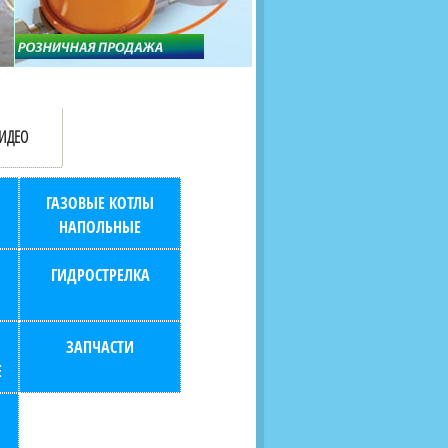
продаж (берем всю
наскольких дней в любой
бухгалтерию "на себя")
город РФ через транспорт
компанию.
ИДЕО
ГАЗОВЫЕ КОТЛЫ
НАПОЛЬНЫЕ
ГИДРОСТРЕЛКА
ЗАПЧАСТИ
Е