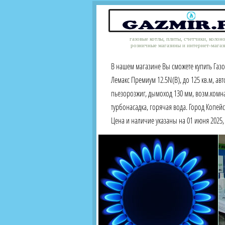
газовые котлы, плиты, счетчики, колон
розничные магазины и интернет-магаз
В нашем магазине Вы сможете купить Газ
Лемакс Премиум 12.5N(B), до 125 кв.м, авт
пьезорозжиг, дымоход 130 мм, возм.комна
турбонасадка, горячая вода. Город Копейс
Цена и наличие указаны на 01 июня 2025, 