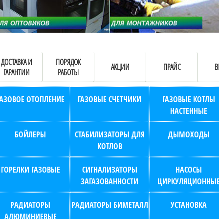
ДОСТАВКА И
ПОРЯДОК
АКЦИИ
ПРАЙС
В
ГАРАНТИИ
РАБОТЫ
ГАЗОВОЕ ОТОПЛЕНИЕ
ГАЗОВЫЕ СЧЕТЧИКИ
ГАЗОВЫЕ КОТЛЫ
НАСТЕННЫЕ
БОЙЛЕРЫ
СТАБИЛИЗАТОРЫ ДЛЯ
ДЫМОХОДЫ
КОТЛОВ
ГОРЕЛКИ ГАЗОВЫЕ
СИГНАЛИЗАТОРЫ
НАСОСЫ
ЗАГАЗОВАННОСТИ
ЦИРКУЛЯЦИОННЫ
РАДИАТОРЫ
РАДИАТОРЫ БИМЕТАЛЛ
УСТАНОВКА
АЛЮМИНИЕВЫЕ