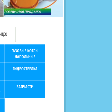
продаж (берем всю
наскольких дней в любой
бухгалтерию "на себя")
город РФ через транспорт
компанию.
ИДЕО
ГАЗОВЫЕ КОТЛЫ
НАПОЛЬНЫЕ
ГИДРОСТРЕЛКА
ЗАПЧАСТИ
Е