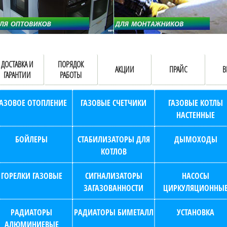
ДОСТАВКА И
ПОРЯДОК
АКЦИИ
ПРАЙС
В
ГАРАНТИИ
РАБОТЫ
ГАЗОВОЕ ОТОПЛЕНИЕ
ГАЗОВЫЕ СЧЕТЧИКИ
ГАЗОВЫЕ КОТЛЫ
НАСТЕННЫЕ
БОЙЛЕРЫ
СТАБИЛИЗАТОРЫ ДЛЯ
ДЫМОХОДЫ
КОТЛОВ
ГОРЕЛКИ ГАЗОВЫЕ
СИГНАЛИЗАТОРЫ
НАСОСЫ
ЗАГАЗОВАННОСТИ
ЦИРКУЛЯЦИОННЫ
РАДИАТОРЫ
РАДИАТОРЫ БИМЕТАЛЛ
УСТАНОВКА
АЛЮМИНИЕВЫЕ