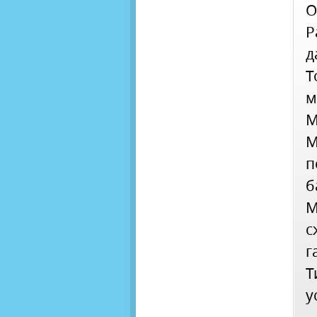
О
Р
д
Т
М
М
п
б
М
с
г
Т
у