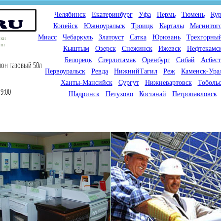
Челябинск
Екатеринбург
Уфа
Пермь
Тюмень
Кур
Копейск
Южноуральск
Троицк
Карталы
Магнитог
Миасс
Чебаркуль
Златоуст
Сатка
Юрюзань
Трехгорны
оки
ин
Кыштым
Озерск
Снежинск
Ижевск
Нефтекамс
Белорецк
Стерлитамак
Оренбург
Сибай
Асбест
лон газовый 50л
Первоуральск
Ревда
НижнийТагил
Реж
Каменск-Ура
Ханты-Мансийск
Сургут
Нижневартовск
Тоболь
9:00
Шадринск
Петухово
Костанай
Петропавловск
Мы продаем газовые котлы
Мы специализируемся на
для отопления,
снабжении магазинов
водонагреватели, счетчики
газового оборудования.
газа с доставкой по городам
Предлагаем полный
России и Казахстана
ассортимент товара для
открытия магазина газового
оборудования в Вашем
городе. Мы знаем что будет
продаваться.