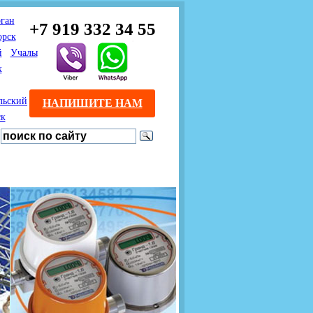
ган
+7 919 332 34 55
орск
й
Учалы
к
льский
НАПИШИТЕ НАМ
ск
Предлагаем взаимовыгодное
Продажа розничным
сотрудничество
покупателям с доставкой
монтажникам газового
Если Вы розничный
оборудования.
Если Вы
покупатель и хотите
занимаетесь установкой
существенно сэкономить, 
газового оборудования, мы
закажите нужный товар на
предлагаем Вам оптовые
этом сайте по дешевой
цены и документарное
интернет - цене. Мы дост
сопровождение Ваших
Вашу заявку в течение