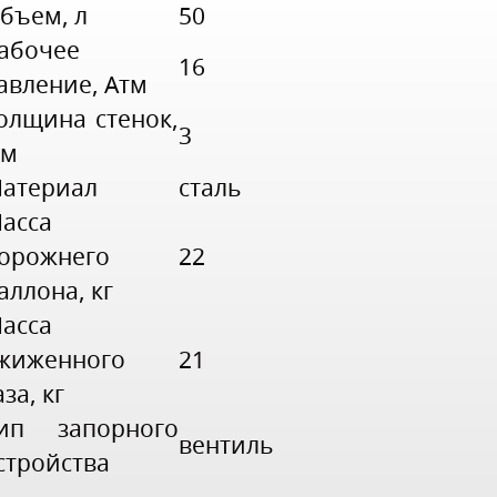
бъем, л
50
абочее
16
авление, Атм
олщина стенок,
3
мм
атериал
сталь
асса
орожнего
22
аллона, кг
асса
жиженного
21
аза, кг
ип запорного
вентиль
стройства