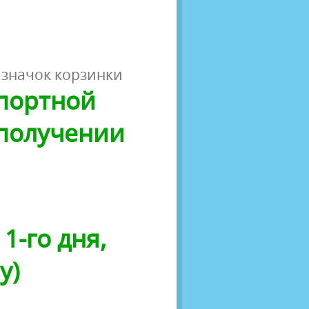
 значок корзинки
спортной
 получении
1-го дня,
у)