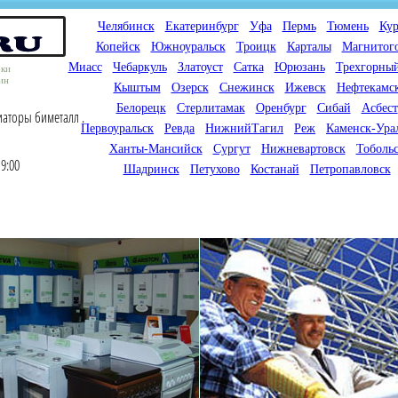
Челябинск
Екатеринбург
Уфа
Пермь
Тюмень
Кур
Копейск
Южноуральск
Троицк
Карталы
Магнитог
Миасс
Чебаркуль
Златоуст
Сатка
Юрюзань
Трехгорны
оки
ин
Кыштым
Озерск
Снежинск
Ижевск
Нефтекамс
Белорецк
Стерлитамак
Оренбург
Сибай
Асбест
иаторы биметалл .
Первоуральск
Ревда
НижнийТагил
Реж
Каменск-Ура
Ханты-Мансийск
Сургут
Нижневартовск
Тоболь
9:00
Шадринск
Петухово
Костанай
Петропавловск
Мы продаем газовые котлы
Мы специализируемся на
для отопления,
снабжении магазинов
водонагреватели, счетчики
газового оборудования.
газа с доставкой по городам
Предлагаем полный
России и Казахстана
ассортимент товара для
открытия магазина газового
оборудования в Вашем
городе. Мы знаем что будет
продаваться.