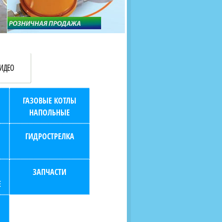
продаж (берем всю
наскольких дней в любой
бухгалтерию "на себя")
город РФ через транспорт
компанию.
ИДЕО
ГАЗОВЫЕ КОТЛЫ
НАПОЛЬНЫЕ
ГИДРОСТРЕЛКА
ЗАПЧАСТИ
Е