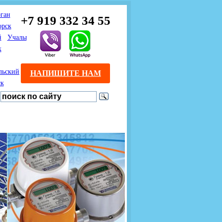
ган
+7 919 332 34 55
орск
й
Учалы
к
льский
НАПИШИТЕ НАМ
ск
Предлагаем взаимовыгодное
Продажа розничным
сотрудничество
покупателям с доставкой
монтажникам газового
Если Вы розничный
оборудования.
Если Вы
покупатель и хотите
занимаетесь установкой
существенно сэкономить, 
газового оборудования, мы
закажите нужный товар на
предлагаем Вам оптовые
этом сайте по дешевой
цены и документарное
интернет - цене. Мы дост
сопровождение Ваших
Вашу заявку в течение