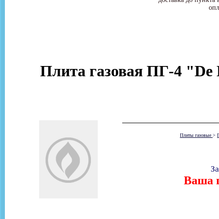
опл
Плита газовая ПГ-4 "De 
Плиты газовые
>
За
Ваша ц