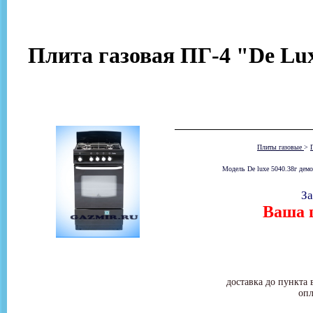
Плита газовая ПГ-4 "De Lux
Плиты газовые
>
Модель De luxe 5040.38г демо
За
Ваша ц
доставка до пункта 
опл