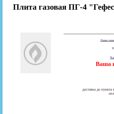
Плита газовая ПГ-4 "Гефес
Плиты газо
П
За
Ваша ц
доставка до пункта 
опл