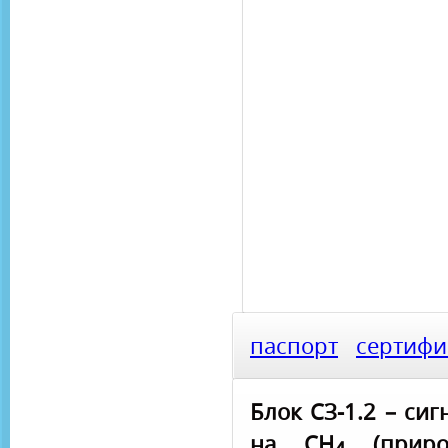
паспорт
сертифи
Блок СЗ-1.2 – си
на СН
(прир