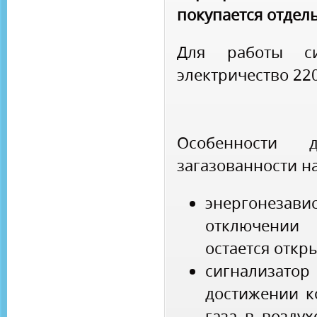
покупается отдель
Для работы син
электричество 22
Особенности д
загазованности н
энергонезави
отключении 
остается откр
сигнализато
достижении к
газа в возду