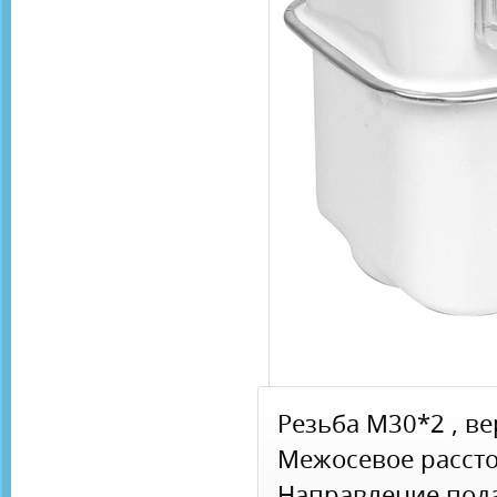
Резьба М30*2 , в
Межосевое рассто
Направление пода