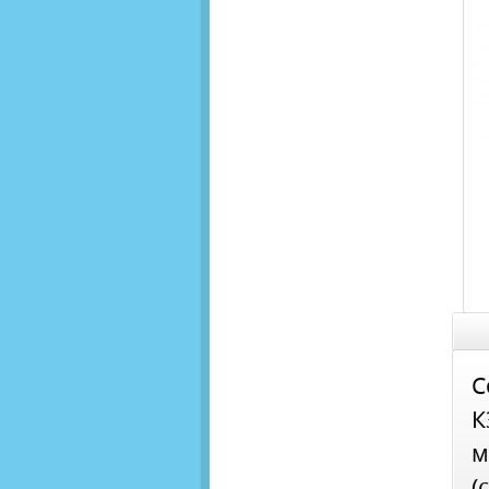
С
К
м
(