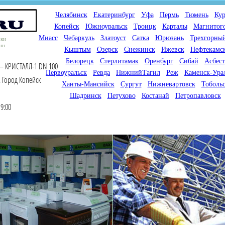
Челябинск
Екатеринбург
Уфа
Пермь
Тюмень
Кур
Копейск
Южноуральск
Троицк
Карталы
Магнитог
Миасс
Чебаркуль
Златоуст
Сатка
Юрюзань
Трехгорны
оки
ин
Кыштым
Озерск
Снежинск
Ижевск
Нефтекамс
Белорецк
Стерлитамак
Оренбург
Сибай
Асбест
 – КРИСТАЛЛ-1 DN 100
Первоуральск
Ревда
НижнийТагил
Реж
Каменск-Ура
 Город Копейск
Ханты-Мансийск
Сургут
Нижневартовск
Тоболь
Шадринск
Петухово
Костанай
Петропавловск
9:00
Мы продаем газовые котлы
Мы специализируемся на
для отопления,
снабжении магазинов
водонагреватели, счетчики
газового оборудования.
газа с доставкой по городам
Предлагаем полный
России и Казахстана
ассортимент товара для
открытия магазина газового
оборудования в Вашем
городе. Мы знаем что будет
продаваться.