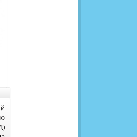
ый
по
Д)
на