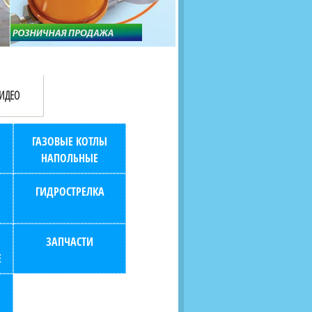
продаж (берем всю
наскольких дней в любой
бухгалтерию "на себя")
город РФ через транспорт
компанию.
ИДЕО
ГАЗОВЫЕ КОТЛЫ
НАПОЛЬНЫЕ
ГИДРОСТРЕЛКА
ЗАПЧАСТИ
Е