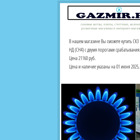
газовые котлы, плиты, счетчики, колон
розничные магазины и интернет-магаз
В нашем магазине Вы сможете купить СКЗ
НД (СН4) с двумя порогами срабатывания.
Цена 21160 руб.
Цена и наличие указаны на 01 июня 2025, 