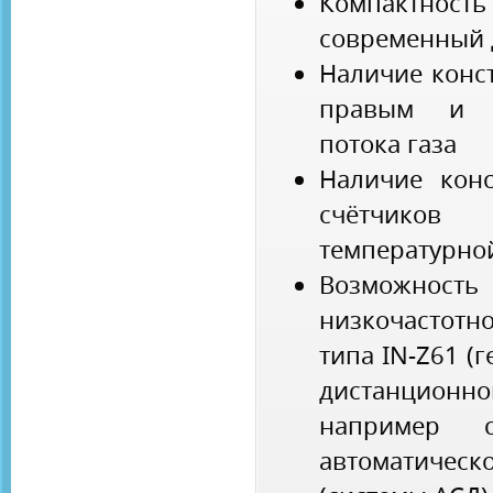
Компактно
современный 
Наличие конс
правым и л
потока газа
Наличие конс
счётчико
температурной
Возможност
низкочастот
типа IN-Z61 (
дистанцион
например 
автоматиче