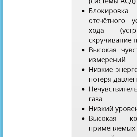
(системы АСД)
Блокиров
отсчётного у
хода (устр
скручивание п
Высокая чувс
измерений
Низкие энерг
потеря давле
Нечувствите
газа
Низкий урове
Высокая ко
применяемы