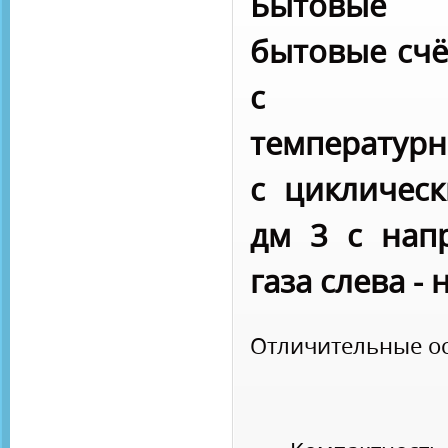
Бытовые 
бытовые счё
с мех
температурн
с цикличес
дм 3 с нап
газа слева - 
Отличительные о