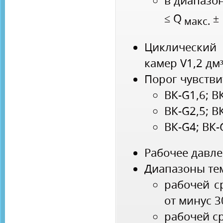
в диапазон
≤ Q
± 
макс.
Циклический
камер V1,2 дм
Порог чувстви
ВК-G1,6; ВК
ВК-G2,5; ВК
ВК-G4; ВК-
Рабочее давле
Диапазоны те
рабочей с
от минус 
рабочей ср