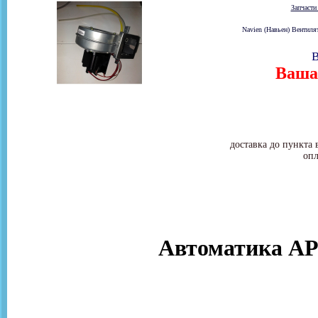
Запчаст
Navien (Навьен) Вентил
В
Ваша 
доставка до пункта 
опл
Автоматика АР