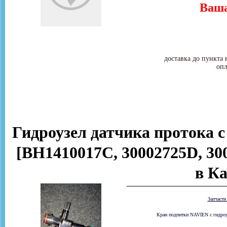
Ваша
доставка до пункта 
опл
Гидроузел датчика протока с
[BH1410017C, 30002725D, 3001
в К
Запчаст
Кран подпитки NAVIEN с гидроуз