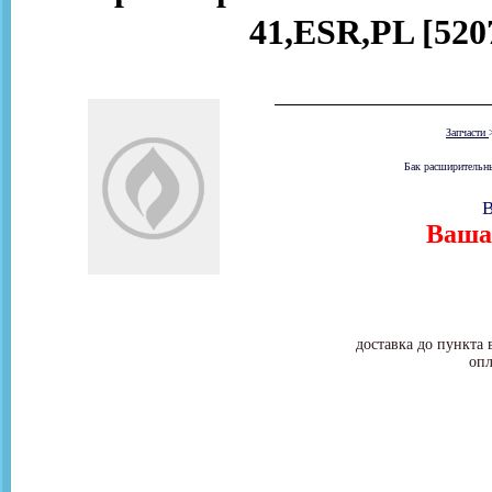
41,ESR,PL [520
Запчасти
Бак расширительны
В
Ваша 
доставка до пункта 
опл