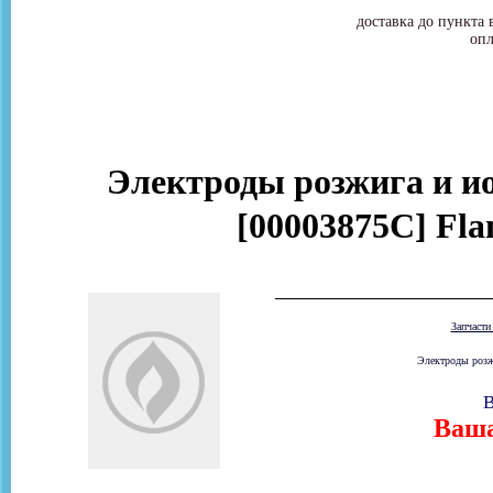
доставка до пункта 
опл
Электроды розжига и ио
[00003875C] Fl
Запчаст
Электроды розжи
В
Ваша