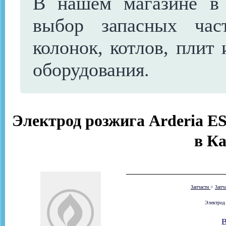
В нашем магазине в
выбор запасных час
колонок, котлов, плит 
оборудования.
Электрод розжига Arderia ESR
в К
Запчасти
>
Запч
Электрод 
В