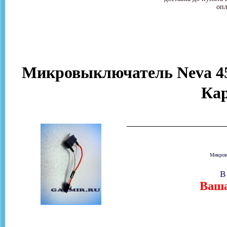
опл
Микровыключатель Neva 4510
Ка
Микровы
В
Ваша