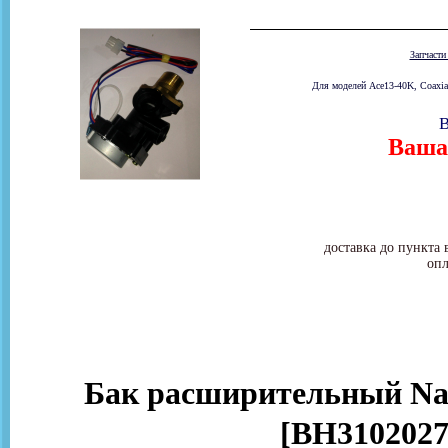
Запчаст
Для моделей Ace13-40K, Coaxia
В
Ваша 
доставка до пункта 
опл
Бак расширительный Nav
[BH3102027