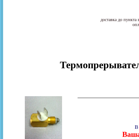
доставка до пункта 
опл
Термопрерывател
В
Ваша