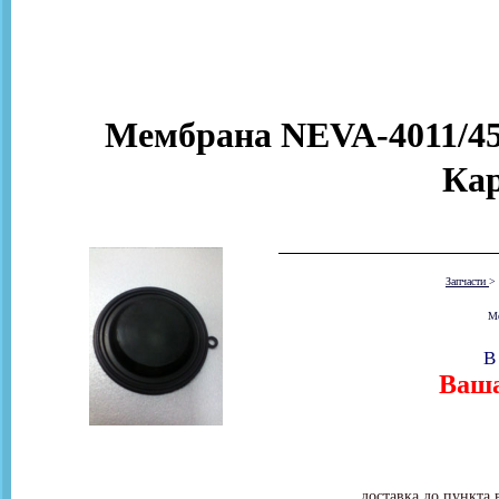
Мембрана NEVA-4011/451
Ка
Запчасти
>
Ме
В
Ваша
доставка до пункта 