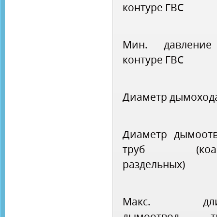
контуре ГВС
Мин. давлени
контуре ГВС
Диаметр дымоход
Диаметр дымоотв
труб (коакс
раздельных)
Макс. дли
дымоотвод. т