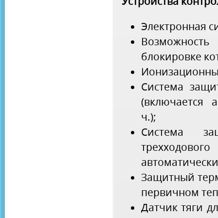
Устройства контро
Электронная с
Возможност
блокировке кот
Ионизационны
Система защи
(включается 
ч.);
Система за
трехходовог
автоматически 
Защитный терм
первичном те
Датчик тяги д