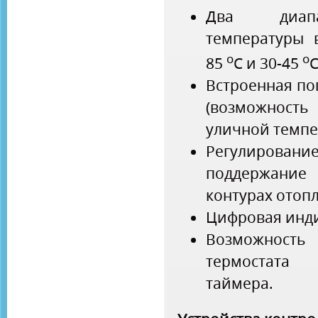
Два диапа
температуры 
о
о
85
С и 30-45
С
Встроенная по
(возможност
уличной темпе
Регулирова
поддержание 
контурах отопл
Цифровая инди
Возможность 
термостата
таймера.