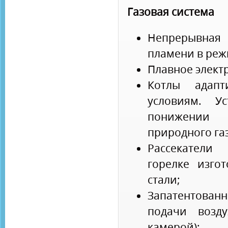
Газовая система
Непрерывная
пламени в реж
Плавное элект
Котлы адапт
условиям. У
понижении
природного газ
Рассека
горелке изго
стали;
Запатентованн
подачи возд
камерой);