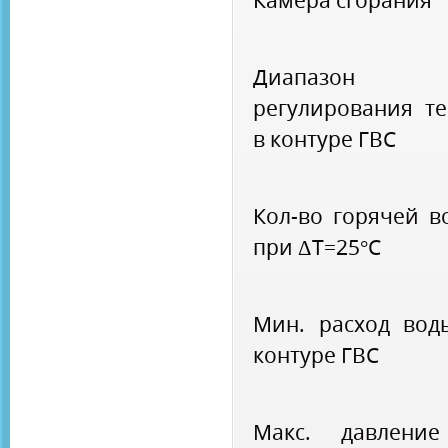
Диапазон
регулирования те
в контуре ГВС
Кол-во горячей в
при ΔТ=25°С
Мин. расход вод
контуре ГВС
Макс. давлени