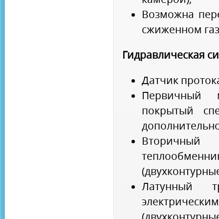
Возможна пер
сжиженном газ
Гидравлическая с
Датчик проток
Первичный м
покрытый сп
дополнительно
Вторичн
теплообменни
(двухконтурны
Латунный т
электриче
(двухконтурны