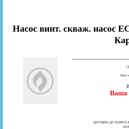
Насос винт. скваж. насос E
Ка
>
Н
Насос 
В
Ваша 
доставка до пункта 
опл