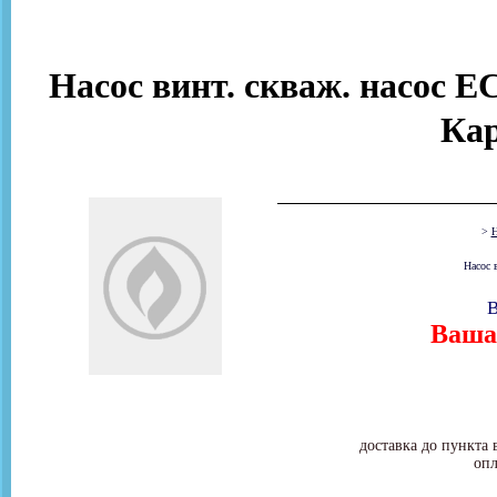
Насос винт. скваж. насос E
Ка
>
Н
Насос 
В
Ваша 
доставка до пункта 
опл