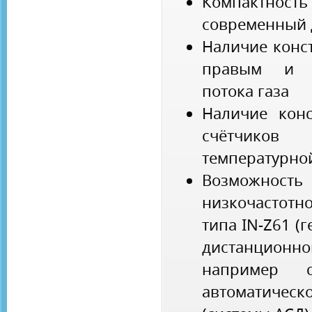
Компактно
современный 
Наличие конс
правым и л
потока газа
Наличие конс
счётчико
температурной
Возможност
низкочастот
типа IN-Z61 (
дистанцион
например 
автоматиче