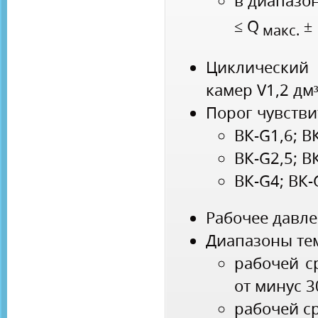
в диапазон
≤ Q
± 
макс.
Циклический
камер V1,2 дм
Порог чувстви
ВК-G1,6; ВК
ВК-G2,5; ВК
ВК-G4; ВК-
Рабочее давле
Диапазоны те
рабочей с
от минус 
рабочей ср