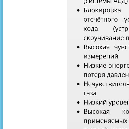
(системы АСД)
Блокиров
отсчётного у
хода (устр
скручивание п
Высокая чувс
измерений
Низкие энерг
потеря давле
Нечувствите
газа
Низкий урове
Высокая ко
применяемы