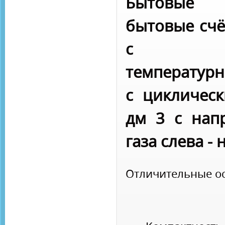
Бытовые 
бытовые счё
с мех
температурн
с цикличес
дм 3 с нап
газа слева - 
Отличительные о