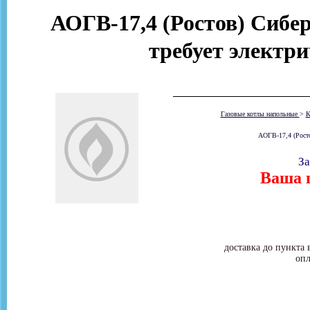
АОГВ-17,4 (Ростов) Сибери
требует электр
Газовые котлы напольные
>
К
АОГВ-17,4 (Ростов
За
Ваша ц
доставка до пункта 
опл