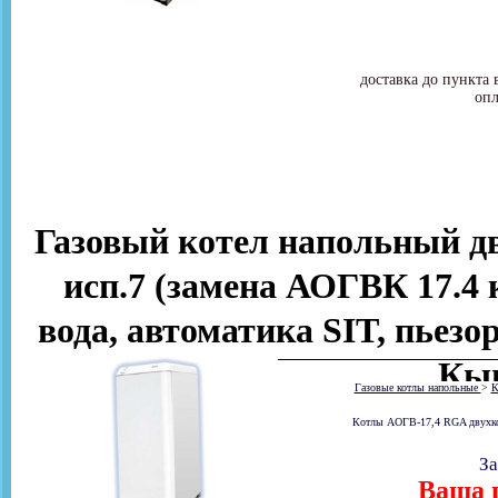
доставка до пункта 
опл
Газовый котел напольный 
исп.7 (замена АОГВК 17.4 к
вода, автоматика SIT, пьезо
Кы
Газовые котлы напольные
>
К
Котлы АОГВ-17,4 RGA двухконт
За
Ваша ц