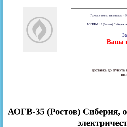
Газовые котлы напольные
>
К
АОГВК-11,6 (Ростов) Сиберия дву
За
Ваша ц
доставка до пункта 
опл
АОГВ-35 (Ростов) Сиберия, от
электричес