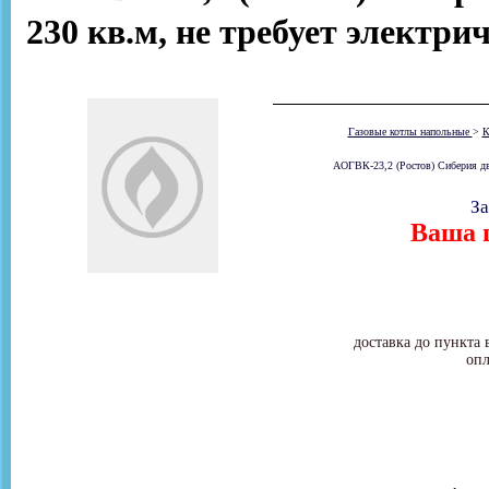
230 кв.м, не требует электр
Газовые котлы напольные
>
К
АОГВК-23,2 (Ростов) Сиберия дву
За
Ваша ц
доставка до пункта 
опл