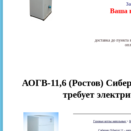
За
Ваша ц
доставка до пункта 
опл
АОГВ-11,6 (Ростов) Сибери
требует электр
Газовые котлы напольные
>
К
Сиберия (Siberia) 11 - н