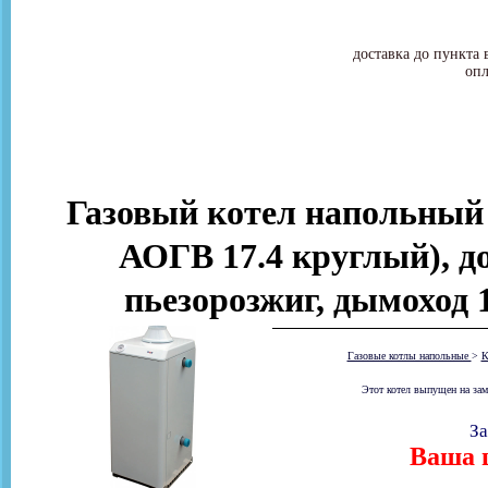
доставка до пункта 
опл
Газовый котел напольный 
АОГВ 17.4 круглый), до
пьезорозжиг, дымоход
Газовые котлы напольные
>
К
Этот котел выпущен на зам
За
Ваша ц