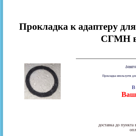
Прокладка к адаптеру для
СГМН в
Армату
Прокладка ипользуетя для
В
Ваша
доставка до пункта 
опл