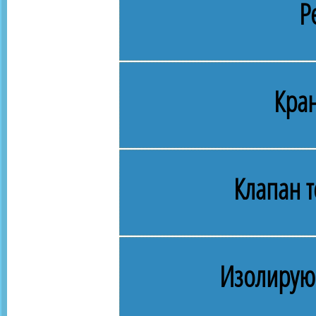
Р
Кра
Клапан 
Изолирую