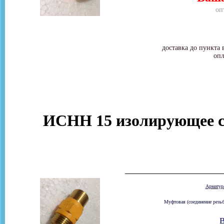
оп
доставка до пункта 
опл
ИСНН 15 изолирующее со
Армату
Муфтовая (соединение резьб
В