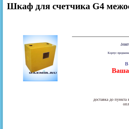
Шкаф для счетчика G4 межос
Армат
Корпус предназна
В
Ваша 
доставка до пункта 
опл