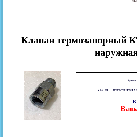
опл
Клапан термозапорный КТ
наружная
Армат
КТЗ 001-15 присоединяется у 
В
Ваша