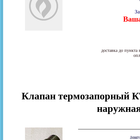
За
Ваша
доставка до пункта 
опл
Клапан термозапорный КТ
наружная
Армат