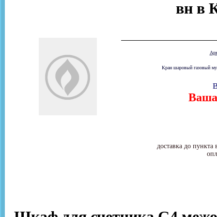
вн в 
Ар
Кран шаровый газовый муф
В
Ваша 
доставка до пункта 
опл
Шкаф для счетчика G4 межос