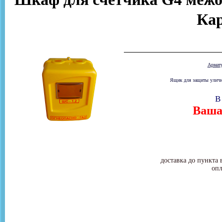
Ка
Армат
Ящик для защиты улично
В
Ваша 
доставка до пункта 
опл