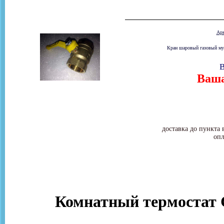
Ар
Кран шаровый газовый муф
В
Ваша
доставка до пункта 
опл
Комнатный термостат