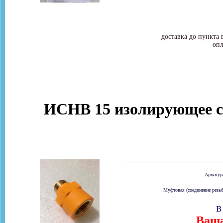
доставка до пункта 
опл
ИСНВ 15 изолирующее со
Армату
Муфтовая (соединение резьб
В
Ваша