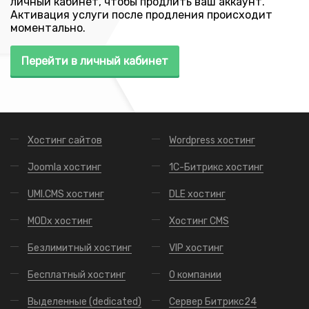
личный кабинет, чтобы продлить ваш аккаунт.
Активация услуги после продления происходит
моментально.
Перейти в личный кабинет
Хостинг сайтов
Wordpress хостинг
Joomla хостинг
1С-Битрикс хостинг
UMI.CMS хостинг
DLE хостинг
MODx хостинг
Хостинг CMS
Безлимитный хостинг
VIP хостинг
Бесплатный хостинг
О компании
Выделенные (dedicated)
Сервер Битрикс24