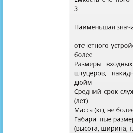
3
Наименьшая знач
отсчетного устройс
более
Размеры входны
штуцеров, накидн
дюйм
Средний срок слу
(лет)
Масса (кг), не боле
Габаритные разм
(высота, ширина, г