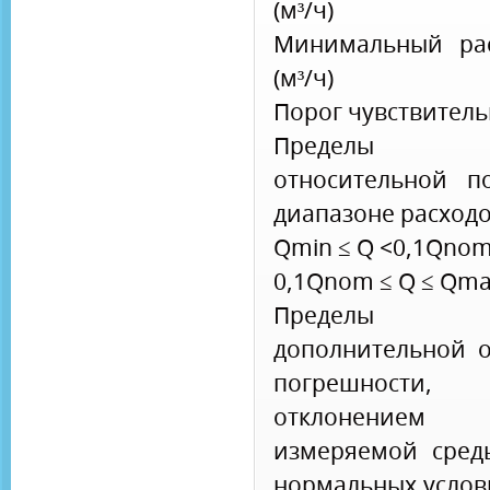
(м³/ч)
Минимальный ра
(м³/ч)
Порог чувствительн
Пределы до
относительной п
диапазоне расходов
Qmin ≤ Q <0,1Qnom
0,1Qnom ≤ Q ≤ Qm
Пределы до
дополнительной о
погрешности,
отклонением т
измеряемой сред
нормальных услов