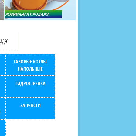
продаж (берем всю
наскольких дней в любой
бухгалтерию "на себя")
город РФ через транспорт
компанию.
ИДЕО
ГАЗОВЫЕ КОТЛЫ
НАПОЛЬНЫЕ
ГИДРОСТРЕЛКА
ЗАПЧАСТИ
Е