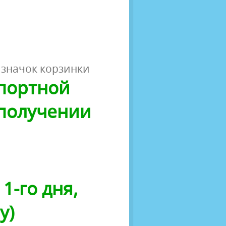
 значок корзинки
спортной
 получении
1-го дня,
у)