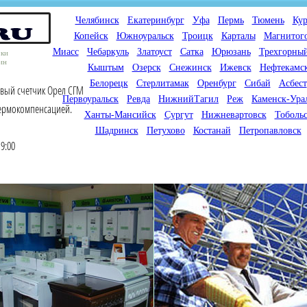
Челябинск
Екатеринбург
Уфа
Пермь
Тюмень
Кур
Копейск
Южноуральск
Троицк
Карталы
Магнитог
Миасс
Чебаркуль
Златоуст
Сатка
Юрюзань
Трехгорны
оки
ин
Кыштым
Озерск
Снежинск
Ижевск
Нефтекамс
Белорецк
Стерлитамак
Оренбург
Сибай
Асбест
овый счетчик Орел СГМ
Первоуральск
Ревда
НижнийТагил
Реж
Каменск-Ура
термокомпенсацией.
Ханты-Мансийск
Сургут
Нижневартовск
Тоболь
Шадринск
Петухово
Костанай
Петропавловск
9:00
Мы продаем газовые котлы
Мы специализируемся на
для отопления,
снабжении магазинов
водонагреватели, счетчики
газового оборудования.
газа с доставкой по городам
Предлагаем полный
России и Казахстана
ассортимент товара для
открытия магазина газового
оборудования в Вашем
городе. Мы знаем что будет
продаваться.