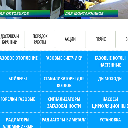
ДОСТАВКА И
ПОРЯДОК
АКЦИИ
ПРАЙС
В
ГАРАНТИИ
РАБОТЫ
ГАЗОВОЕ ОТОПЛЕНИЕ
ГАЗОВЫЕ СЧЕТЧИКИ
ГАЗОВЫЕ КОТЛЫ
НАСТЕННЫЕ
БОЙЛЕРЫ
СТАБИЛИЗАТОРЫ ДЛЯ
ДЫМОХОДЫ
КОТЛОВ
ГОРЕЛКИ ГАЗОВЫЕ
СИГНАЛИЗАТОРЫ
НАСОСЫ
ЗАГАЗОВАННОСТИ
ЦИРКУЛЯЦИОННЫ
РАДИАТОРЫ
РАДИАТОРЫ БИМЕТАЛЛ
УСТАНОВКА
АЛЮМИНИЕВЫЕ