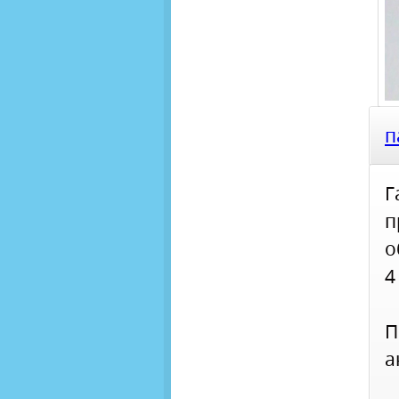
п
Г
п
о
4
П
а