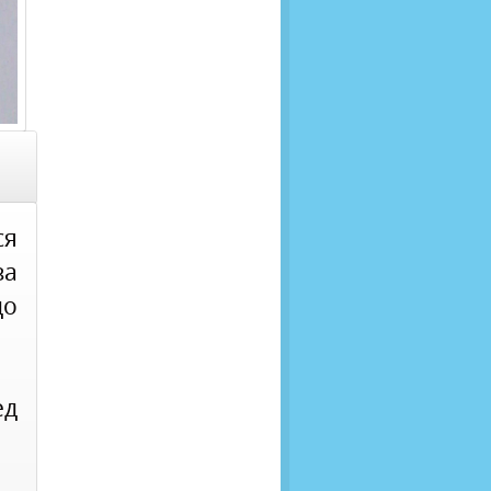
ся
за
до
ед