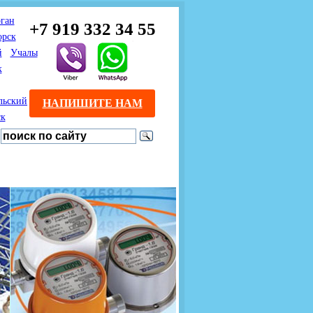
ган
+7 919 332 34 55
орск
й
Учалы
к
льский
НАПИШИТЕ НАМ
ск
Предлагаем взаимовыгодное
Продажа розничным
сотрудничество
покупателям с доставкой
монтажникам газового
Если Вы розничный
оборудования.
Если Вы
покупатель и хотите
занимаетесь установкой
существенно сэкономить, 
газового оборудования, мы
закажите нужный товар на
предлагаем Вам оптовые
этом сайте по дешевой
цены и документарное
интернет - цене. Мы дост
сопровождение Ваших
Вашу заявку в течение