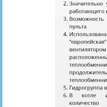
Значительно
работающего к
Возможность
пульта
Использо
"европейская
вентилято
располо
теплообменн
продолжи
теплообменни
Гидрогруппа 
В котле ис
количест