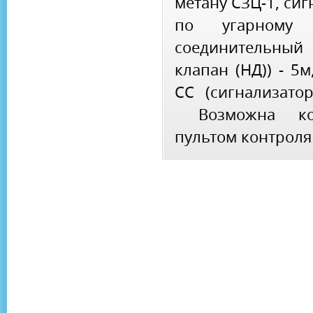
метану СЗЦ-1, си
по угарному 
соединительный 
клапан (НД)) - 5
СС (сигнализато
Возможна ком
пультом контроля